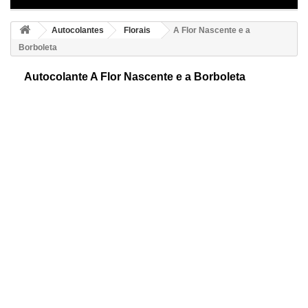
Autocolantes
Florais
A Flor Nascente e a
Borboleta
Autocolante A Flor Nascente e a Borboleta
Flor adesiva e decorativa nascente. Muito original e perfeito para
decorar qualquer espaço. Os nossos autocolantes são de alta
qualidade e de fácil colocação.