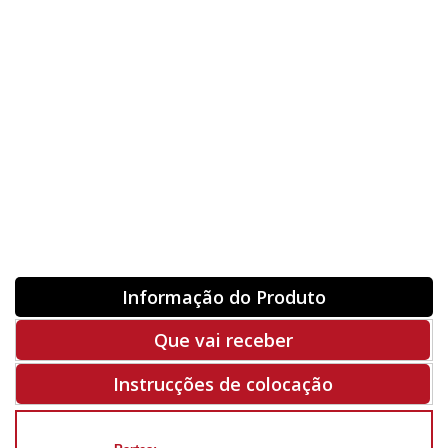
Orientação
ORIGINAL
INVERTER
-
+
Unidades
Antes 00.00 €
Hoje
00.00 €
ADQUIRIR
-50%
Rf. V5440
Informação do Produto
Que vai receber
Instrucções de colocação