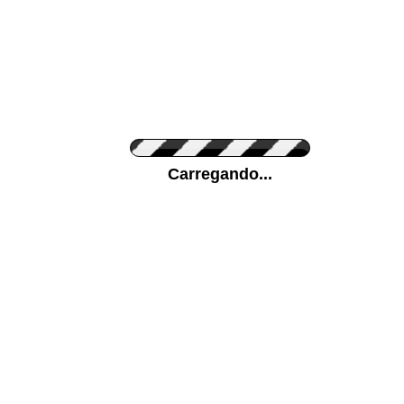
Cor do Autocolante
Carregando...
Cor da sua parede
Mais...
Ponha a sua foto como Fundo
ENVIAR
Medidas (largura x altura)