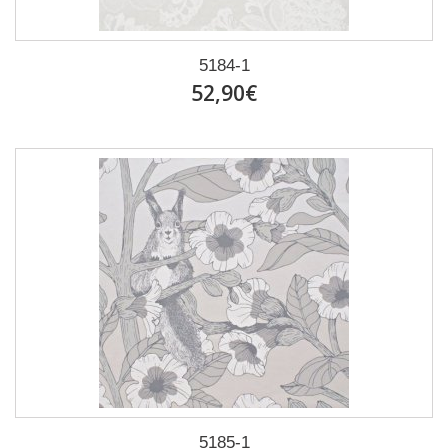
5184-1
52,90€
5185-1