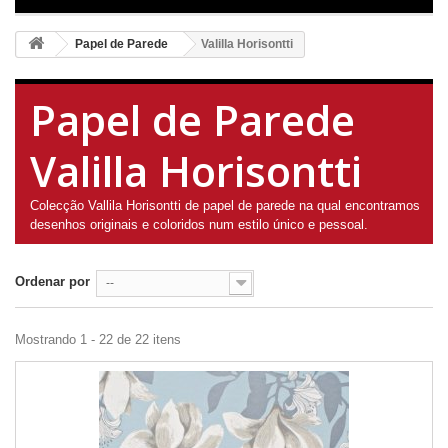
Papel de Parede
Valilla Horisontti
Papel de Parede
Valilla Horisontti
Colecção Vallila Horisontti de papel de parede na qual encontramos
desenhos originais e coloridos num estilo único e pessoal.
Ordenar por
--
Mostrando 1 - 22 de 22 itens