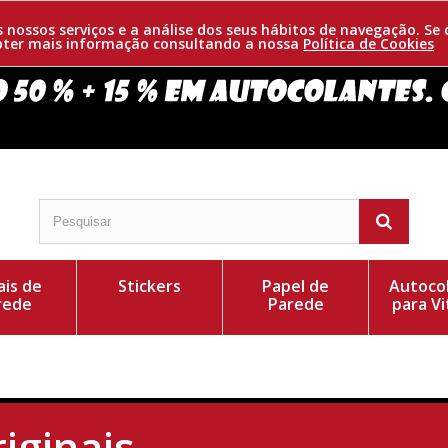
os nossos serviços e a análise dos seus hábitos de navegação. 
obter mais informação consultando a nossa
Política de Cookies
is de
Stickers
Papel de
Autoco
rede
Parede
para Vi
iginais