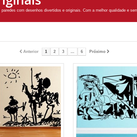
as paredes com desenhos divertidos e originais. Com a melhor qualidade e se
Anterior
1
2
3
...
6
Próximo