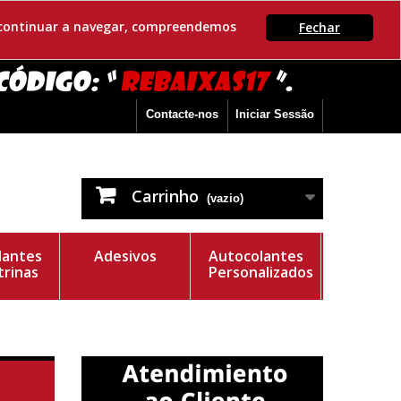
Se continuar a navegar, compreendemos
Fechar
Contacte-nos
Iniciar Sessão
Carrinho
(vazio)
lantes
Adesivos
Autocolantes
trinas
Personalizados