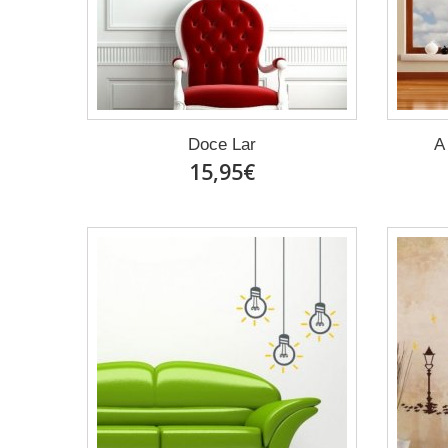
Doce Lar
A
15,95€