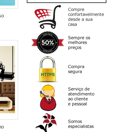
so
no