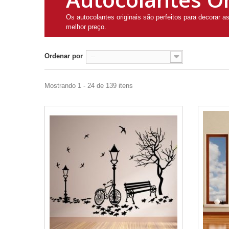
Os autocolantes originais são perfeitos para decorar 
melhor preço.
Ordenar por
--
Mostrando 1 - 24 de 139 itens