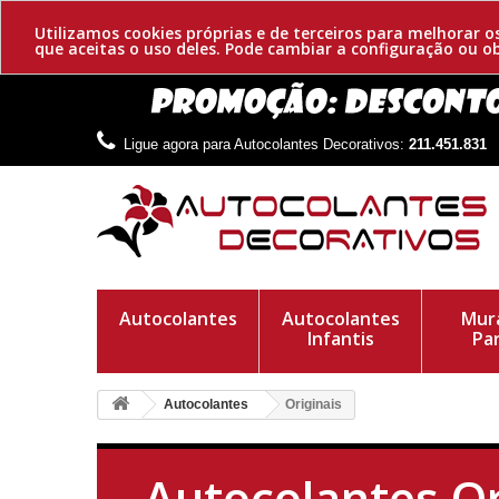
Utilizamos cookies próprias e de terceiros para melhorar 
que aceitas o uso deles. Pode cambiar a configuração ou 
Ligue agora para Autocolantes Decorativos:
211.451.831
Autocolantes
Autocolantes
Mura
Infantis
Pa
Autocolantes
Originais
Autocolantes Or