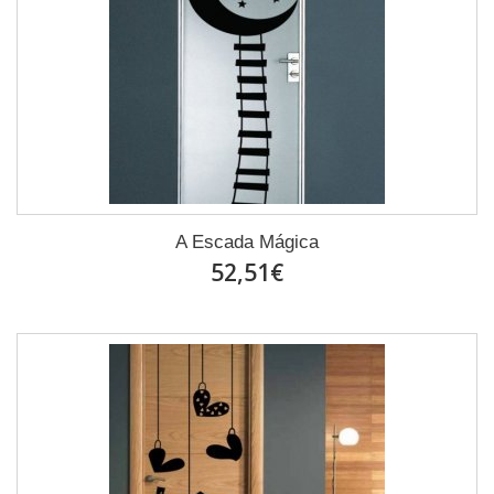
A Escada Mágica
52,51€