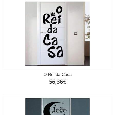
O Rei da Casa
56,36€