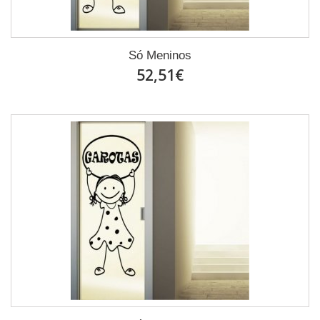
Só Meninos
52,51€