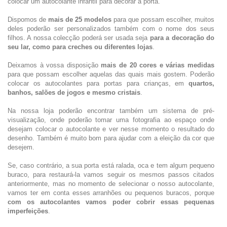
colocar um autocolante infantil para decorar a porta.
Dispomos de
mais de 25 modelos
para que possam escolher, muitos
deles poderão ser personalizados também com o nome dos seus
filhos. A nossa colecção poderá ser usada seja
para a decoração do
seu lar, como para creches ou diferentes lojas
.
Deixamos à vossa disposição
mais de 20 cores e várias medidas
para que possam escolher aquelas das quais mais gostem. Poderão
colocar os autocolantes para portas para crianças, em
quartos,
banhos, salões de jogos e mesmo cristais
.
Na nossa loja poderão encontrar também um sistema de pré-
visualização, onde poderão tomar uma fotografia ao espaço onde
desejam colocar o autocolante e ver nesse momento o resultado do
desenho. Também é muito bom para ajudar com a eleição da cor que
desejem.
Se, caso contrário, a sua porta está ralada, oca e tem algum pequeno
buraco, para restaurá-la vamos seguir os mesmos passos citados
anteriormente, mas no momento de selecionar o nosso autocolante,
vamos ter em conta esses arranhões ou pequenos buracos, porque
com os autocolantes vamos poder cobrir essas pequenas
imperfeições
.