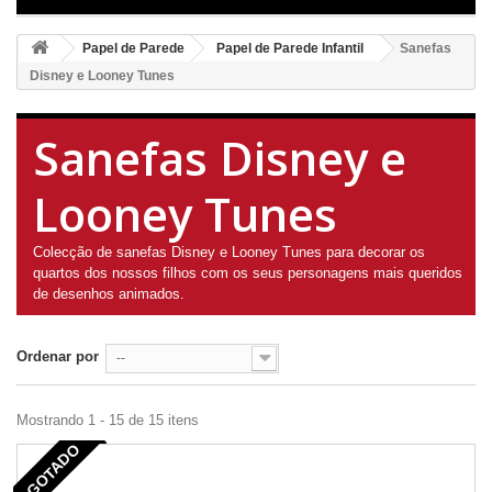
Papel de Parede
Papel de Parede Infantil
Sanefas
Disney e Looney Tunes
Sanefas Disney e
Looney Tunes
Colecção de sanefas Disney e Looney Tunes para decorar os
quartos dos nossos filhos com os seus personagens mais queridos
de desenhos animados.
Ordenar por
--
Mostrando 1 - 15 de 15 itens
AGOTADO