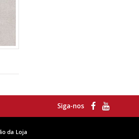
Siga-nos
ão da Loja