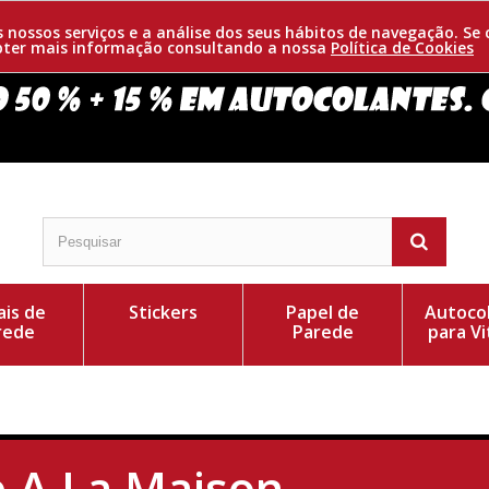
os nossos serviços e a análise dos seus hábitos de navegação. 
obter mais informação consultando a nossa
Política de Cookies
is de
Stickers
Papel de
Autoco
rede
Parede
para Vi
e A La Maison