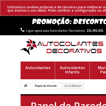
Utilizamos cookies próprias e de terceiros para melhorar 
que aceitas o uso deles. Pode cambiar a configuração ou 
Ligue agora para Autocolantes Decorativos:
211.451.831
Autocolantes
Autocolantes
Mura
Infantis
Pa
Papel de Parede
A La Maison
Papel de Pared