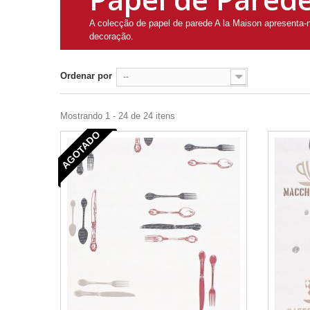
A colecção de papel de parede A la Maison apresenta-
decoração.
Ordenar por
--
Mostrando 1 - 24 de 24 itens
AGOTADO