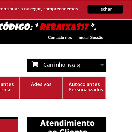
Se continuar a navegar, compreendemos
Fechar
Contacte-nos
Iniciar Sessão
Carrinho
(vazio)
lantes
Adesivos
Autocolantes
trinas
Personalizados