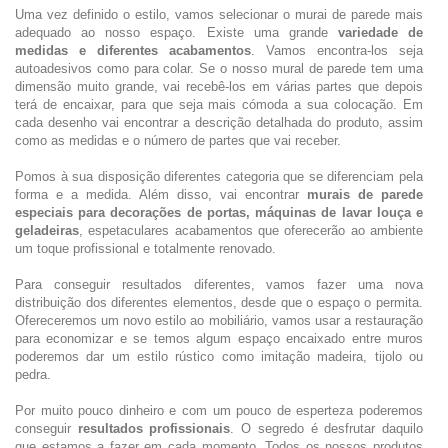
Uma vez definido o estilo, vamos selecionar o murai de parede mais
adequado ao nosso espaço. Existe uma grande
variedade de
medidas e diferentes acabamentos
. Vamos encontra-los seja
autoadesivos como para colar. Se o nosso mural de parede tem uma
dimensão muito grande, vai recebê-los em várias partes que depois
terá de encaixar, para que seja mais cómoda a sua colocação. Em
cada desenho vai encontrar a descrição detalhada do produto, assim
como as medidas e o número de partes que vai receber.
Pomos à sua disposição diferentes categoria que se diferenciam pela
forma e a medida. Além disso, vai encontrar
murais de parede
especiais para decorações de portas, máquinas de lavar louça e
geladeiras
, espetaculares acabamentos que oferecerão ao ambiente
um toque profissional e totalmente renovado.
Para conseguir resultados diferentes, vamos fazer uma nova
distribuição dos diferentes elementos, desde que o espaço o permita.
Ofereceremos um novo estilo ao mobiliário, vamos usar a restauração
para economizar e se temos algum espaço encaixado entre muros
poderemos dar um estilo rústico como imitação madeira, tijolo ou
pedra.
Por muito pouco dinheiro e com um pouco de esperteza poderemos
conseguir
resultados profissionais
. O segredo é desfrutar daquilo
que estamos a fazer em cada momento. Todos os nossos produtos