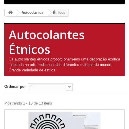
Autocolantes
Étnicos
Autocolantes
Étnicos
Os autocolantes étnicos proporcionam-nos uma decoração exótica
inspirada na arte tradicional das diferentes culturas do mundo.
Grande variedade de estilos.
Ordenar por
--
Mostrando 1 - 13 de 13 itens