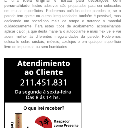
É uma
ideia original e barata para decorações com
personalidade
. Estes adesivos são preparados para ser colocados
em muitas superfícies. Poderemos colá-los sobre paredes e, se a
parede tem gotele ou outras irregularidades também é possível, mas
dedicando um bocadinho mais de tempo e tratando o material
cuidadosamente. Para estes tipos de acabamento, aconselhamos
aplicar calor, já que desta maneira o autocolante é mais flexível e vai
aderir melhor às diferentes irregularidades da parede. Poderemos
coloca-lo sobre cristais, móveis, azulejos e em qualquer superfície
livre de impurezas ou sem humidades.