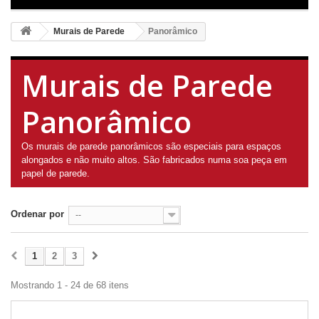
Murais de Parede
Panorâmico
Murais de Parede
Panorâmico
Os murais de parede panorâmicos são especiais para espaços
alongados e não muito altos. São fabricados numa soa peça em
papel de parede.
Ordenar por
--
1
2
3
Mostrando 1 - 24 de 68 itens