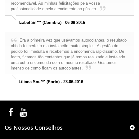
recomendável. As minhas felicitações pela vossa
profissionalidade e pelo atendimento ao público.
Izabel Sil*** (Coimbra) - 06-08-2016
Era a primeira vez que usávamos autocolantes, o resultado
obtido foi perfeito e a instalação muito simples. A gestão do
pedido foi imediata e recebemos a encomenda rapidíssimo. De
facto, ficamos tão contentes que já temos realizado e instalado
uma outra encomenda com o mesmo resultado. Gostamos
imenso de como ficam os autocolantes.
Liliana Sou*** (Porto) - 23-06-2016
Os Nossos Conselhos