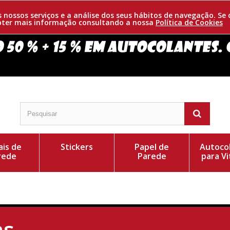
os nossos serviços e a análise dos seus hábitos de navegação. 
obter mais informação consultando a nossa
Política de Cookies
is de
Stickers
Papel de
Autoco
rede
Parede
para Vi
as