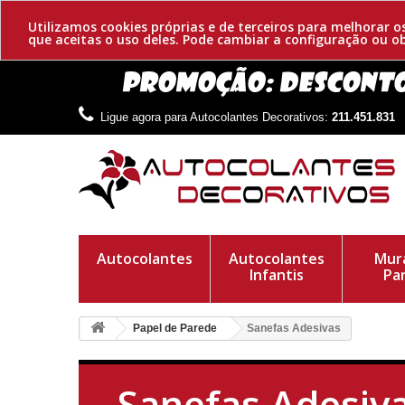
Utilizamos cookies próprias e de terceiros para melhorar 
que aceitas o uso deles. Pode cambiar a configuração ou 
Ligue agora para Autocolantes Decorativos:
211.451.831
Autocolantes
Autocolantes
Mura
Infantis
Pa
Papel de Parede
Sanefas Adesivas
Sanefas Adesiv