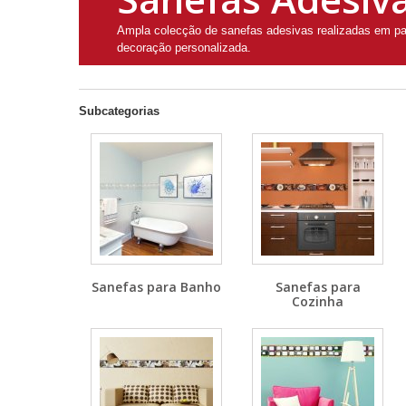
Ampla colecção de sanefas adesivas realizadas em pap
decoração personalizada.
Subcategorias
Sanefas para Banho
Sanefas para
Cozinha