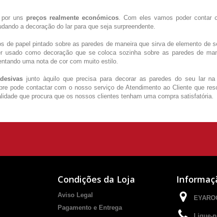
s por uns
preços realmente económicos
. Com eles vamos poder contar
dando a decoração do lar para que seja surpreendente.
los de papel pintado sobre as paredes de maneira que sirva de elemento de 
r usado como decoração que se coloca sozinha sobre as paredes de man
ntando uma nota de cor com muito estilo.
desivas
junto àquilo que precisa para decorar as paredes do seu lar na
mpre pode contactar com o nosso serviço de Atendimento ao Cliente que res
lidade que procura que os nossos clientes tenham uma compra satisfatória.
Condições da Loja
Informaç
Aviso Legal
EYAROC
Pagamento e Entrega
Ligue-n