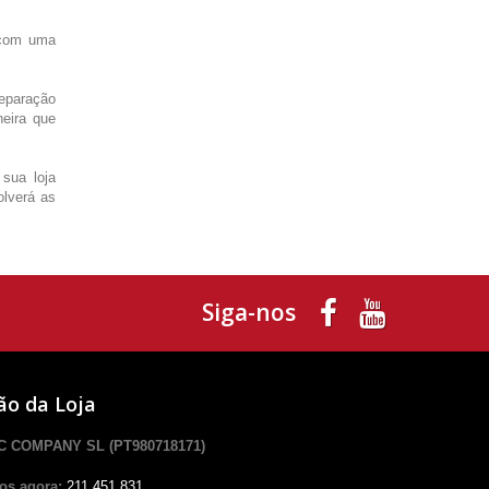
 com uma
separação
eira que
 sua loja
olverá as
Siga-nos
ão da Loja
 COMPANY SL (PT980718171)
os agora:
211.451.831