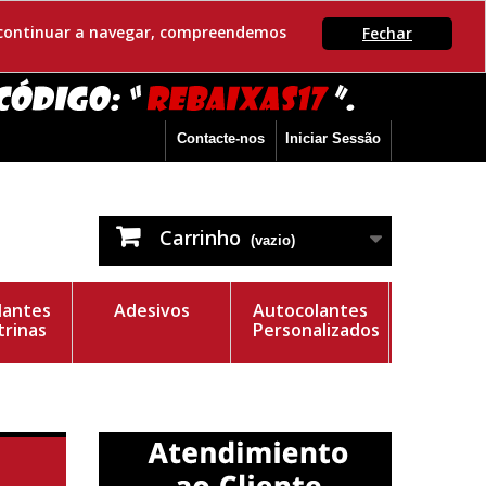
Se continuar a navegar, compreendemos
Fechar
Contacte-nos
Iniciar Sessão
Carrinho
(vazio)
lantes
Adesivos
Autocolantes
trinas
Personalizados