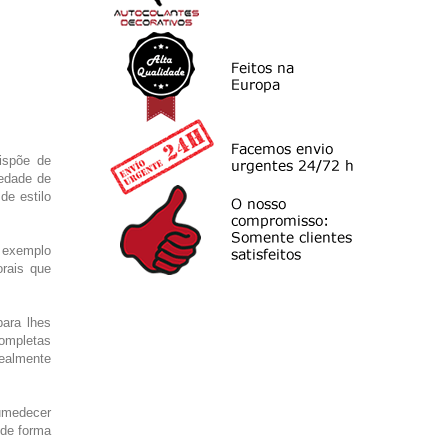
ispõe de
iedade de
de estilo
 exemplo
rais que
ara lhes
completas
realmente
humedecer
 de forma