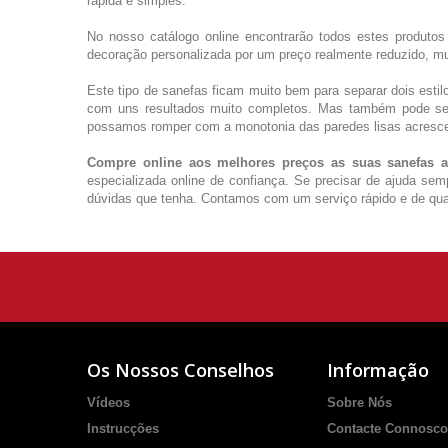
rápida e simples.
No nosso catálogo online encontrarão todos estes produto
decoração personalizada por um preço realmente reduzido, mu
Este tipo de sanefas ficam muito bem para separar dois esti
com uns resultados muito completos. Mas também pode se
possamos romper com a monotonia das paredes lisas acresce
Compre online aos melhores preços as suas sanefas a
especializada online de confiança. Se precisar de ajuda se
dúvidas que tenha. Contamos com um serviço rápido e de qua
Os Nossos Conselhos
Informação
Vídeos
Sobre Nós
Instrucções
Contacte Connosco