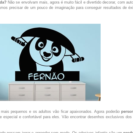
ida?
Não se envolvam mais, agora é muito fácil e divertido decorar, com aut
amos precisar de um pouco de imaginação para conseguir resultados de éx
 mais pequenos e os adultos vão ficar apaixonados. Agora poderão
person
special e confortável para eles. Vão encontrar desenhos exclusivos dos
 onde possam jogar e aprender sem medo. Os adesivos infantis são um
produ