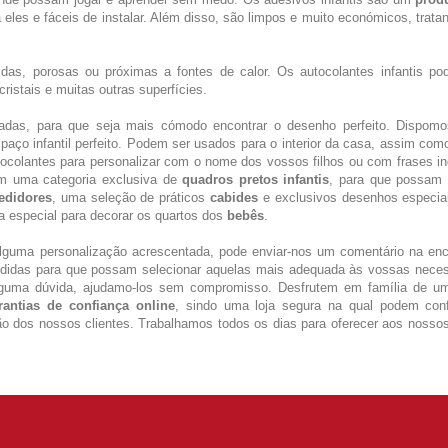
eles e fáceis de instalar. Além disso, são limpos e muito económicos, trata
idas, porosas ou próximas a fontes de calor. Os autocolantes infantis po
ristais e muitas outras superfícies.
ciadas, para que seja mais cómodo encontrar o desenho perfeito. Dispom
aço infantil perfeito. Podem ser usados para o interior da casa, assim com
tocolantes para personalizar com o nome dos vossos filhos ou com frases i
m uma categoria exclusiva de
quadros pretos infantis
, para que possam 
edidores
, uma seleção de práticos
cabides
e exclusivos desenhos especia
a especial para decorar os quartos dos
bebês
.
alguma personalização acrescentada, pode enviar-nos um comentário na e
didas para que possam selecionar aquelas mais adequada às vossas neces
 alguma dúvida, ajudamo-los sem compromisso. Desfrutem em família de u
rantias de confiança online
, sindo uma loja segura na qual podem conf
ção dos nossos clientes. Trabalhamos todos os dias para oferecer aos nossos