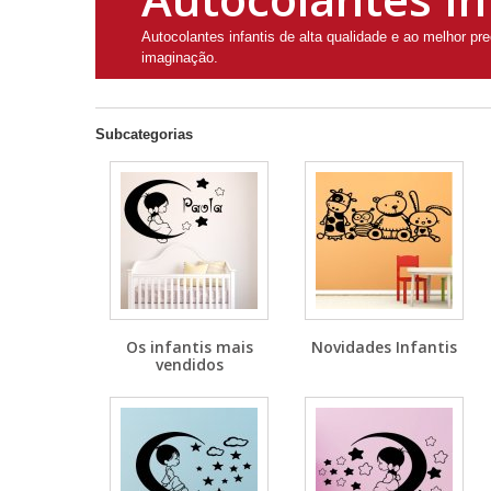
Autocolantes infantis de alta qualidade e ao melhor p
imaginação.
Subcategorias
Os infantis mais
Novidades Infantis
vendidos