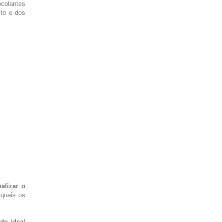
ocolantes
ito e dos
alizar o
 quais os
to ideal