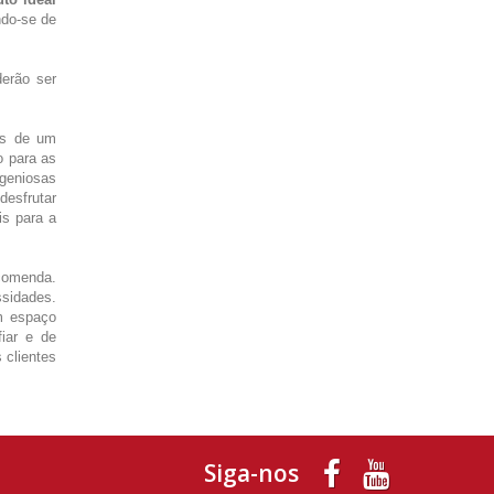
ndo-se de
derão ser
os de um
o para as
ngeniosas
desfrutar
is para a
ncomenda.
sidades.
m espaço
iar e de
 clientes
Siga-nos