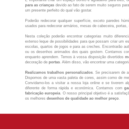
para as crianças
devido ao fato de serem muito seguros para 
um presente perfeito do qual vão gostar.
Poderão redecorar qualquer superfície, exceto paredes húm
usados para redecorar armários, mesas de cabeceira, portas, c
Nesta coleção poderão encontrar categorias muito diferen
extenso leque de possibilidades para que possam criar um esp
escolas, quartos de jogos e para as creches. Encontrarão au
ou os desenhos animados dos quais gostem. Contamos co
enquanto aprendem. Temos à vossa disposição divertidos
m
decoração de
portas
. Além disso, vão encontrar uma categori
Realizamos trabalhos personalizados
. Se precisarem de 
Dispomos de uma vasta paleta de cores, assim como de me
Convidamo-los a visitar a nossa loja online e se tiverem
diferente de forma rápida e económica. Contamos com
ga
fabricação europeia
. O nosso principal objetivo é a satisfa
os melhores
desenhos de qualidade ao melhor preço
.