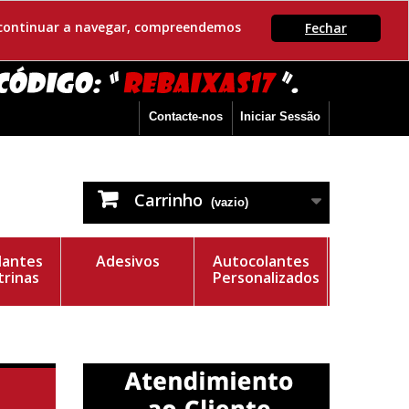
Se continuar a navegar, compreendemos
Fechar
Contacte-nos
Iniciar Sessão
Carrinho
(vazio)
lantes
Adesivos
Autocolantes
trinas
Personalizados