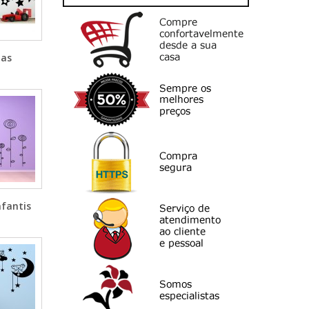
las
nfantis