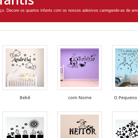
reço. Decore os quartos infants com os nossos adesivos carregando-as de am
Bebê
com Nome
O Pequeno 