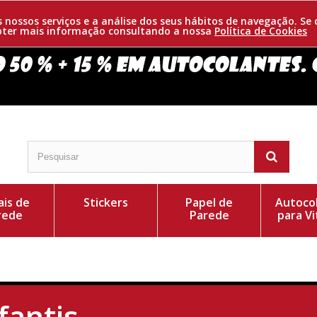
os nossos serviços e a análise dos seus hábitos de navegação. 
obter mais informação consultando a nossa
Política de Cookies
is de
Stickers
Papel de
Autoco
rede
Parede
para Vi
fantis