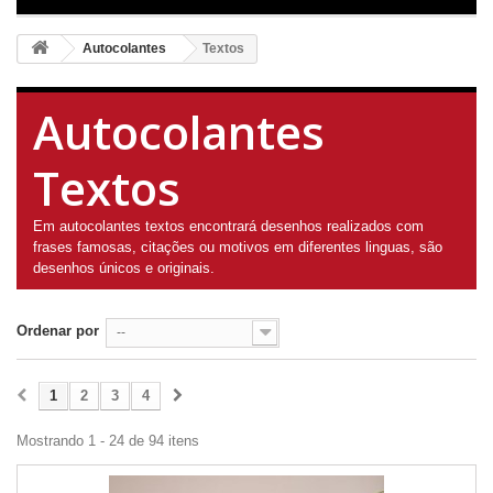
Autocolantes
Textos
Autocolantes
Textos
Em autocolantes textos encontrará desenhos realizados com
frases famosas, citações ou motivos em diferentes linguas, são
desenhos únicos e originais.
Ordenar por
--
1
2
3
4
Mostrando 1 - 24 de 94 itens