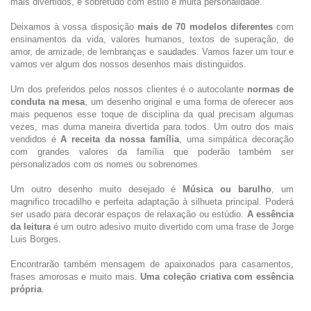
mais divertidos, e sobretudo com estilo e muita personalidade.
Deixamos à vossa disposição
mais de 70 modelos diferentes
com
ensinamentos da vida, valores humanos, textos de superação, de
amor, de amizade, de lembranças e saudades. Vamos fazer um tour e
vamos ver algum dos nossos desenhos mais distinguidos.
Um dos preferidos pelos nossos clientes é o autocolante
normas de
conduta na mesa
, um desenho original e uma forma de oferecer aos
mais pequenos esse toque de disciplina da qual precisam algumas
vezes, mas duma maneira divertida para todos. Um outro dos mais
vendidos é
A receita da nossa família
, uma simpática decoração
com grandes valores da família que poderão também ser
personalizados com os nomes ou sobrenomes.
Um outro desenho muito desejado é
Música ou barulho
, um
magnifico trocadilho e perfeita adaptação à silhueta principal. Poderá
ser usado para decorar espaços de relaxação ou estúdio.
A essência
da leitura
é um outro adesivo muito divertido com uma frase de Jorge
Luis Borges.
Encontrarão também mensagem de apaixonados para casamentos,
frases amorosas e muito mais.
Uma coleção criativa com essência
própria
.