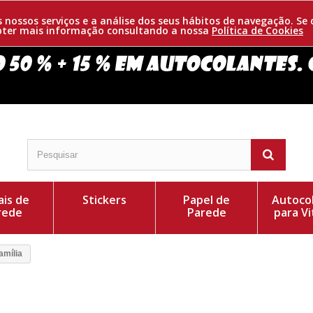
os nossos serviços e a análise dos seus hábitos de navegação. 
obter mais informação consultando a nossa
Política de Cookies
is de
Stickers
Papel de
Autoco
rede
Parede
para Vi
amília
ia. Uma decoração original, onde poderá personalizar
Cor do Autocolant