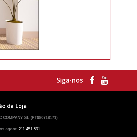
Siga-nos
ão da Loja
 COMPANY SL (PT980718171)
os agora:
211.451.831