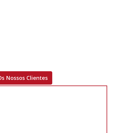
ORIGINAL
INVERTER
-
+
ADQUIRIR
Rf. V5247
Os Nossos Clientes