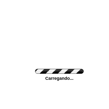
Cor da sua parede
Ponha a sua foto
Carregando...
Medidas (largura x 
Nome