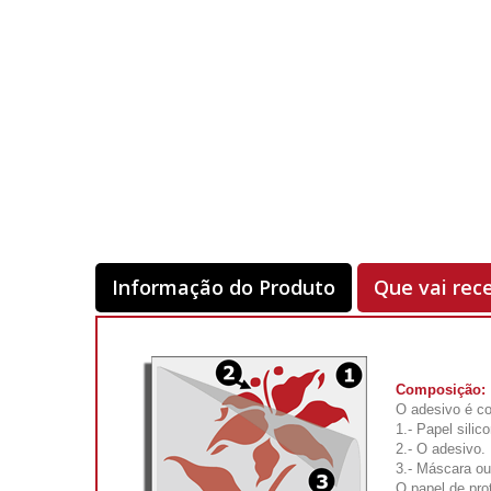
Informação do Produto
Que vai rec
Composição:
O adesivo é co
1.- Papel silic
2.- O adesivo.
3.- Máscara ou
O papel de pro