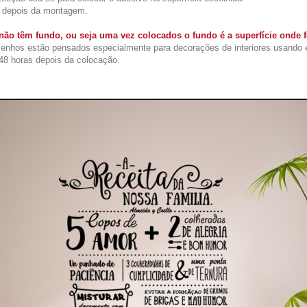
l depois da montagem.
ão têm fundo, ou seja uma vez colocados o fundo é a superfície onde
enhos estão pensados especialmente para decorações de interiores usando 
48 horas depois da colocação.