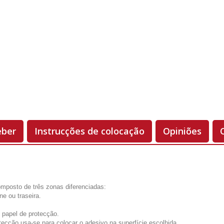
Orientação
Unidades
Antes 00.00 €
Hoje
00.00 €
-50%
eber
Instrucções de colocação
Opiniões
mposto de três zonas diferenciadas:
one ou traseira.
 papel de protecção.
tecção usa-se para colocar o adesivo na superfície escolhida.