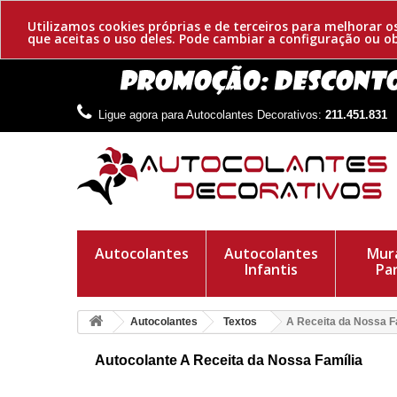
Utilizamos cookies próprias e de terceiros para melhorar 
que aceitas o uso deles. Pode cambiar a configuração ou 
Ligue agora para Autocolantes Decorativos:
211.451.831
Autocolantes
Autocolantes
Mura
Infantis
Pa
Autocolantes
Textos
A Receita da Nossa F
Autocolante A Receita da Nossa Família
Autocolante adesivo original do texto a receita da nossa famíl
com os apelidos da família.