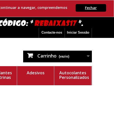
Se continuar a navegar, compreendemos
Fechar
Contacte-nos
Iniciar Sessão
Carrinho
(vazio)
lantes
Adesivos
Autocolantes
trinas
Personalizados
e