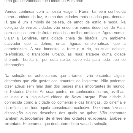
uma grande variedade de Linhas do Horizonte.
Vamos continuar com a nossa viagem.
Paris
, também conhecida
como a cidade da luz, é uma das cidades mais usadas para decorar,
já que é um símbolo de beleza, de amor, de estilo e moda. Na
coleção de vinilos cidades vão encontrar vários desenhos de Paris
para que possam desfrutar criando o melhor ambiente. Agora vamos
viajar a
Londres
, uma cidade cheia de história, um ambiente
cativador que a define, umas figuras emblemáticas que a
caracterizam. A sua bandeira, a torre e o rio, as suas cabines
telefónicas, o transporte urbano, as ruas: trata-se duma cidade
diferente, bonita e, por esta razão, escolhida para todo tipo de
decorações.
Na seleção de autocolantes que críamos, vão encontrar alguns
desenhos que vão gostar aos amantes da Inglaterra. Não podemos
dizer adeus sem falar dum dos países mais importantes do mundo:
os Estados Unidos. As suas pontes, os conhecidos bairros, as ilhas,
as ruas e a inigualável cidade de
Nova Iorque
. Esta cidade é
conhecida como a cidade do comércio e das finanças, do cinema e
da música, de tudo aquilo considerado exclusivo. Deixamos à vossa
disposição alguns desenhos dos quais se gabar. Vão encontrar
também
autocolantes de diferentes cidades europeias, árabes e
orientais
. Esperamos que desfrutem desta variada seleção.