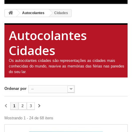
Autocolantes
Cidades
Autocolantes
Cidades
Os autocolantes cidades são representações as cidades mais
conhecidas do mundo, reavive as memórias das férias nas paredes
do seu lar.
Ordenar por
--
1
2
3
Mostrando 1 - 24 de 68 itens