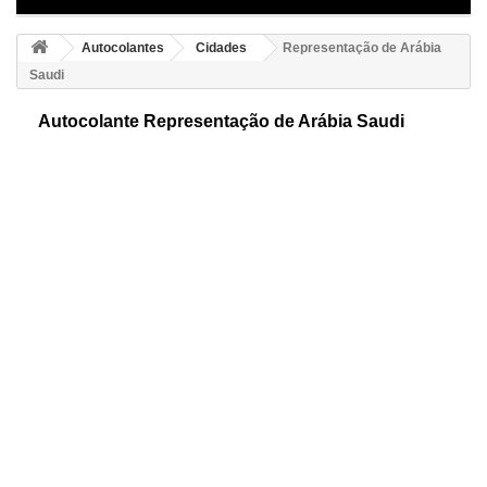
Autocolantes
Cidades
Representação de Arábia
Saudi
Autocolante Representação de Arábia Saudi
Autocolante decorativo da Arábia. Mostramos-lhe uma representação
livre da Arábia. É um pais asiático e um dos maiores exportadores de
petróleo do mundo.