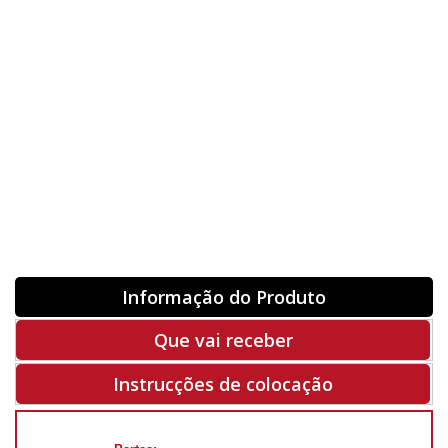
Orientação
ORIGINAL
INVERTER
-
+
Unidades
Antes 00.00 €
Hoje
00.00 €
ADQUIRIR
-50%
Rf. V5771
Informação do Produto
Que vai receber
Instrucções de colocação