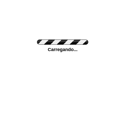
Cor do Autocolante
Carregando...
Cor da sua parede
Mais...
Ponha a sua foto como Fundo
ENVIAR
Medidas (largura x altura)