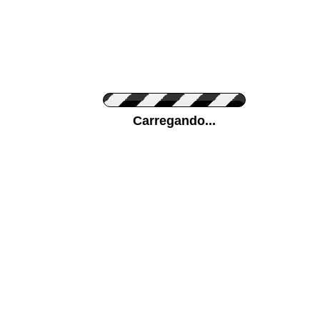
Cor do Autocolante
Carregando...
Cor da sua parede
Mais...
Ponha a sua foto como Fundo
ENVIAR
Medidas (largura x altura)