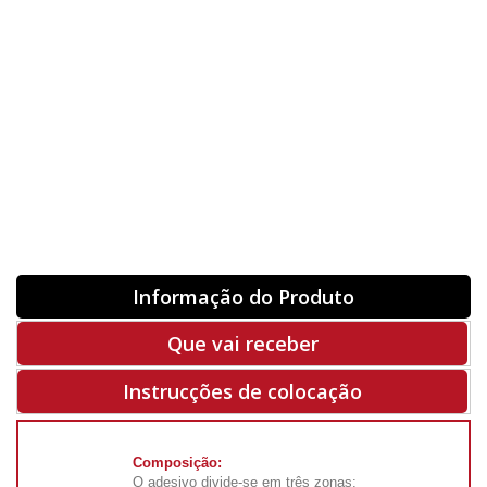
Orientação
ORIGINAL
INVERTER
-
+
Unidades
Antes 00.00 €
Hoje
00.00 €
ADQUIRIR
-50%
Rf. V5765
Informação do Produto
Que vai receber
Instrucções de colocação
Composição:
O adesivo divide-se em três zonas: