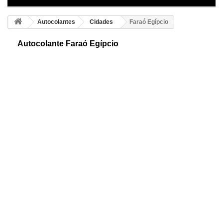
Autocolantes
Cidades
Faraó Egípcio
Autocolante Faraó Egípcio
Autocolante do Faraó Egípcio. Nome bíblico que era dado ao rei do
Antigo Egipto. O primeiro faraó foi Narmer e o último foi uma mulher,
Cleópatra VII.