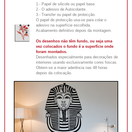
1.- Papel de silicole ou papel base.
2.- O adesivo de Autocolante.
3.- Transfer ou papel de protecção.
O papel de protecção usa-se para colar o
adesivo na superfície escolhida.
Acabamento definitivo depois da montagem.
Os desenhos não têm fundo, ou seja uma
vez colocados o fundo é a superfície onde
foram montados.
Desenhados especialmente para decorações de
interiores usando exclusivamente cores foscas.
Obtem-se a maior aderência nas 48 horas
depois da colocação.