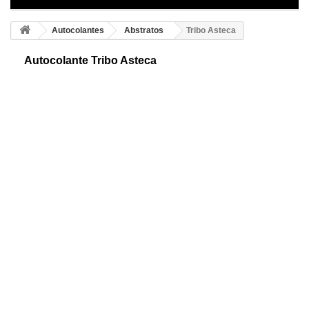
Autocolantes
Abstratos
Tribo Asteca
Autocolante Tribo Asteca
Representação de tribo asteca. Os astecas eram nómadas e formaram
um dos maiores e importantes impérios da América Pré-colombiana, só
em 200 anos.