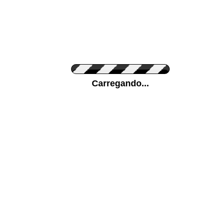
Cor do Autocolante
Carregando...
Cor da sua parede
Mais...
Ponha a sua foto como Fundo
ENVIAR
Medidas (largura x altura)