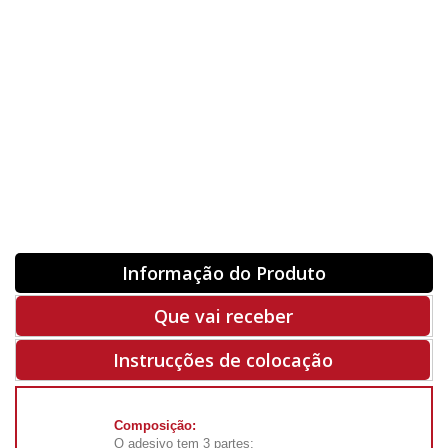
Orientação
ORIGINAL
INVERTER
-
+
Unidades
Antes 00.00 €
Hoje
00.00 €
ADQUIRIR
-50%
Rf. V8016
Informação do Produto
Que vai receber
Instrucções de colocação
Composição:
O adesivo tem 3 partes: