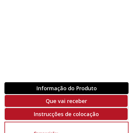
Orientação
ORIGINAL
INVERTER
-
+
Unidades
Antes 00.00 €
Hoje
00.00 €
ADQUIRIR
-50%
Rf. X5017
Informação do Produto
Que vai receber
Instrucções de colocação