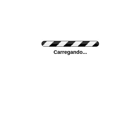
Cor do Autocolante
Carregando...
Cor da sua parede
Mais...
Ponha a sua foto como Fundo
ENVIAR
Medidas (largura x altura)