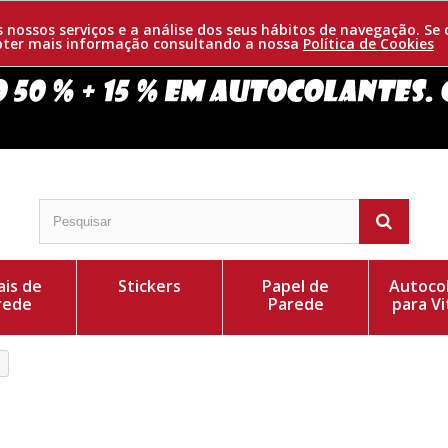
os nossos serviços e a análise dos seus hábitos de navegação. 
obter mais informação consultando a nossa
Política de Cookies
is de
Stickers
Papel de
Autoco
rede
Parede
para Vi
magem tem variedade de tonos. Aninham em árvores
Cor do Autocolant