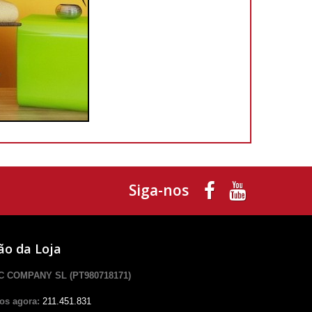
Siga-nos
ão da Loja
 COMPANY SL (PT980718171)
os agora:
211.451.831