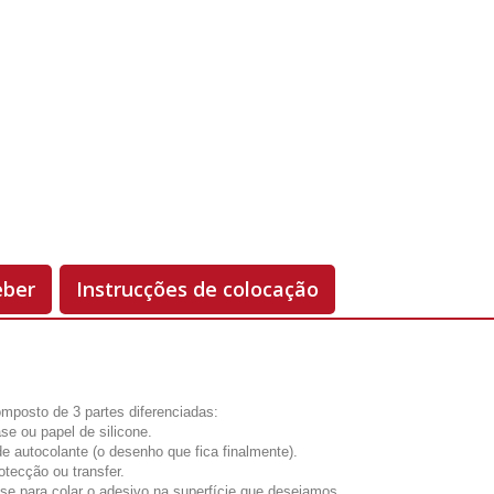
Unidades
Antes 00.00 €
Hoje
00.00 €
-50%
eber
Instrucções de colocação
mposto de 3 partes diferenciadas:
se ou papel de silicone.
de autocolante (o desenho que fica finalmente).
otecção ou transfer.
-se para colar o adesivo na superfície que desejamos.