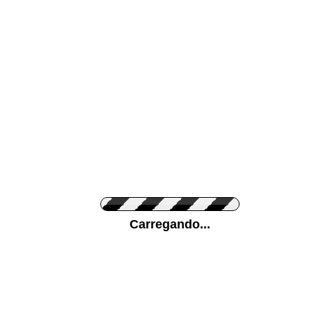
Cor da sua parede
Ponha a sua foto
Carregando...
Medidas (largura x 
Orientação