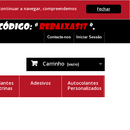
Se continuar a navegar, compreendemos
Fechar
Contacte-nos
Iniciar Sessão
Carrinho
(vazio)
lantes
Adesivos
Autocolantes
trinas
Personalizados
e