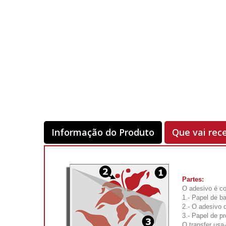
Informação do Produto
Que vai rec
Partes:
O adesivo é co
1.- Papel de ba
2.- O adesivo 
3.- Papel de pr
O transfer usa