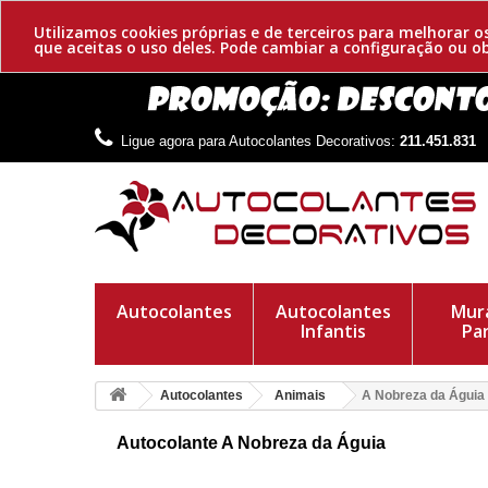
Utilizamos cookies próprias e de terceiros para melhorar 
que aceitas o uso deles. Pode cambiar a configuração ou 
Ligue agora para Autocolantes Decorativos:
211.451.831
Autocolantes
Autocolantes
Mura
Infantis
Pa
Autocolantes
Animais
A Nobreza da Águia
Autocolante A Nobreza da Águia
Águias reais adesivas. As maiores da sua espécie. A sua plu
altas, rocas escarpadas ou alcantilados.