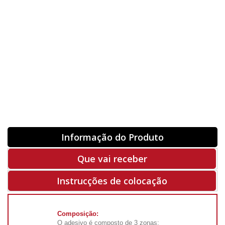
Orientação
ORIGINAL
INVERTER
-
+
Unidades
Antes 00.00 €
Hoje
00.00 €
ADQUIRIR
-50%
Rf. V5044
Informação do Produto
Que vai receber
Instrucções de colocação
Composição:
O adesivo é composto de 3 zonas: