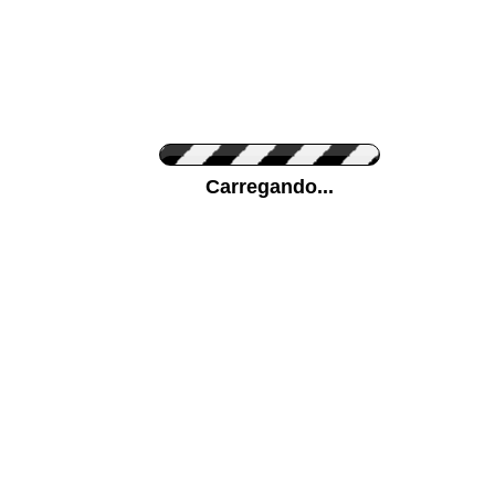
Cor do Autocolante
Carregando...
Cor da sua parede
Mais...
Ponha a sua foto como Fundo
ENVIAR
Medidas (largura x altura)