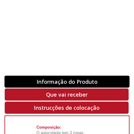
Orientação
ORIGINAL
INVERTER
-
+
Unidades
Antes 00.00 €
Hoje
00.00 €
ADQUIRIR
-50%
Rf. V5536
Informação do Produto
Que vai receber
Instrucções de colocação
Composição:
O autocolante tem 3 zonas: