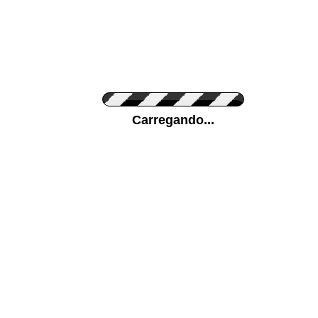
Cor do Autocolante
Carregando...
Cor da sua parede
Mais...
Ponha a sua foto como Fundo
ENVIAR
Medidas (largura x altura)