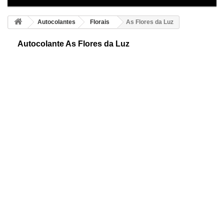
Autocolantes
Florais
As Flores da Luz
Autocolante As Flores da Luz
Autocolante decorativo para personalizar as paredes. Flores adesivas
para interiores. Descubra uma maneira divertida, económica de decorar
a sua casa.