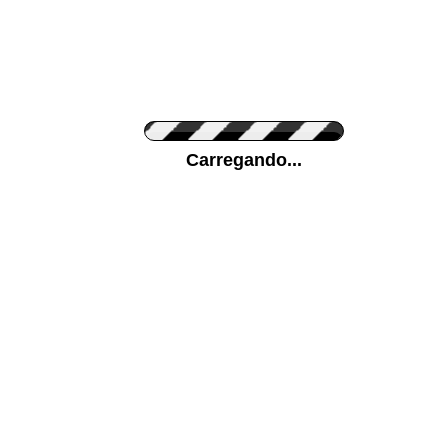
Cor do Autocolante
Carregando...
Cor da sua parede
Mais...
Ponha a sua foto como Fundo
ENVIAR
Medidas (largura x altura)