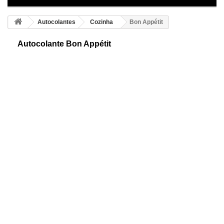
Autocolantes
Cozinha
Bon Appétit
Autocolante Bon Appétit
Autocolante decorativo para cozinhas. Consiga este fantástico e original
desenho ideal para decorar a sua cozinha de forma divertida e simples.