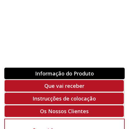
Orientação
ORIGINAL
INVERTER
-
+
Unidades
Antes 00.00 €
Hoje
00.00 €
ADQUIRIR
-50%
Rf. V6250
Informação do Produto
Que vai receber
Instrucções de colocação
Os Nossos Clientes