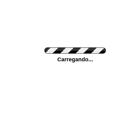
Cor do Autocolante
Carregando...
Cor da sua parede
Mais...
Ponha a sua foto como Fundo
ENVIAR
Medidas (largura x altura)