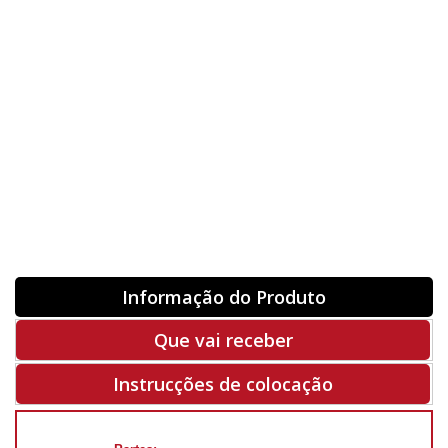
Orientação
ORIGINAL
INVERTER
-
+
Unidades
Antes 00.00 €
Hoje
00.00 €
ADQUIRIR
-50%
Rf. V6514
Informação do Produto
Que vai receber
Instrucções de colocação