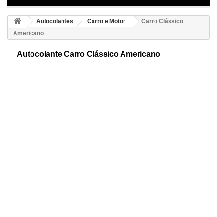
Autocolantes
Carro e Motor
Carro Clássico
Americano
Autocolante Carro Clássico Americano
Autocolante decorativo de carro americano. Os automóveis americanos
sempre foram muito presentes no cine clássico, e nas bandeiras
publicitárias