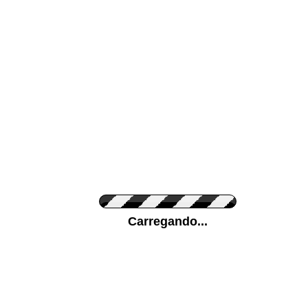
Cor da sua parede
Ponha a sua foto
Carregando...
Medidas (largura x 
Orientação