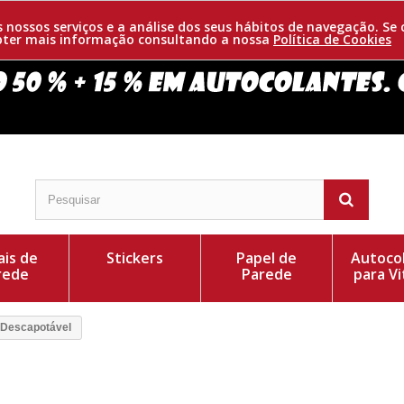
os nossos serviços e a análise dos seus hábitos de navegação. 
obter mais informação consultando a nossa
Política de Cookies
is de
Stickers
Papel de
Autoco
rede
Parede
para Vi
 Descapotável
tivo ideal para a decoração de qualquer ambiente.
Cor do Autocolant