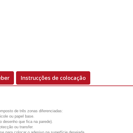
Unidades
Antes 00.00 €
Hoje
00.00 €
-50%
eber
Instrucções de colocação
mposto de três zonas diferenciadas:
licole ou papel base.
(o desenho que fica na parede).
otecção ou transfer.
-se para colocar o adesivo na superfície desejada.