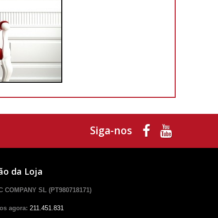
Siga-nos
ão da Loja
 COMPANY SL (PT980718171)
os agora:
211.451.831