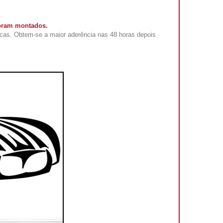
foram montados.
cas. Obtem-se a maior aderência nas 48 horas depois