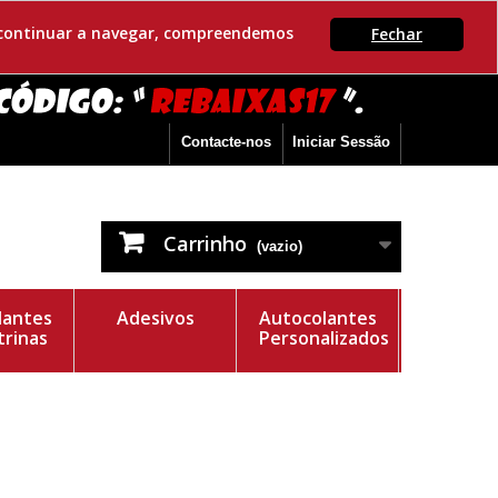
Se continuar a navegar, compreendemos
Fechar
Contacte-nos
Iniciar Sessão
Carrinho
(vazio)
lantes
Adesivos
Autocolantes
trinas
Personalizados
e