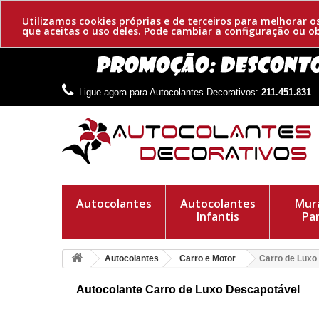
Utilizamos cookies próprias e de terceiros para melhorar 
que aceitas o uso deles. Pode cambiar a configuração ou 
Ligue agora para Autocolantes Decorativos:
211.451.831
Autocolantes
Autocolantes
Mura
Infantis
Pa
Autocolantes
Carro e Motor
Carro de Luxo
Autocolante Carro de Luxo Descapotável
Carro de luxo descapotável adesivo. Lindo autocolante decora
Em 23 cores para escolher aquela da qual goste.