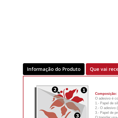
Informação do Produto
Que vai rec
Composição:
O adesivo é co
1.- Papel de si
2.- O adesivo 
3.- Papel de pr
O transfer usa