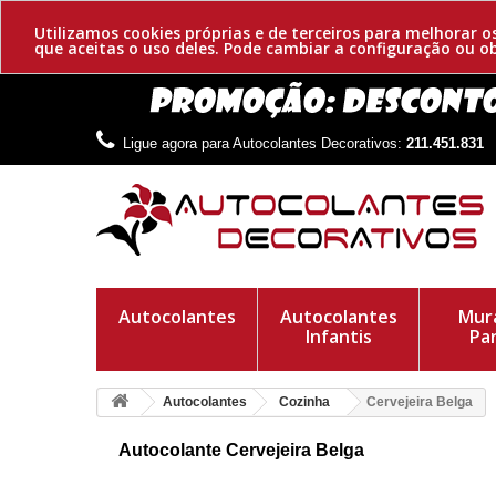
Utilizamos cookies próprias e de terceiros para melhorar 
que aceitas o uso deles. Pode cambiar a configuração ou 
Ligue agora para Autocolantes Decorativos:
211.451.831
Autocolantes
Autocolantes
Mura
Infantis
Pa
Autocolantes
Cozinha
Cervejeira Belga
Autocolante Cervejeira Belga
Autocolante decorativo duma cervejeira belga original e dive
dos mais importantes fabricantes de cerveja.