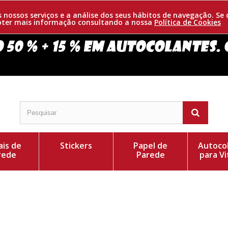
os nossos serviços e a análise dos seus hábitos de navegação. 
obter mais informação consultando a nossa
Política de Cookies
is de
Stickers
Papel de
Autoco
rede
Parede
para Vi
rtido. Emboera a Bélgica seja um país pequeno, é um
Cor do Autocolant