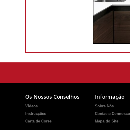
Os Nossos Conselhos
Informação
Vídeos
Sobre Nós
Instrucções
Contacte Connosco
Carta de Cores
Mapa do Site