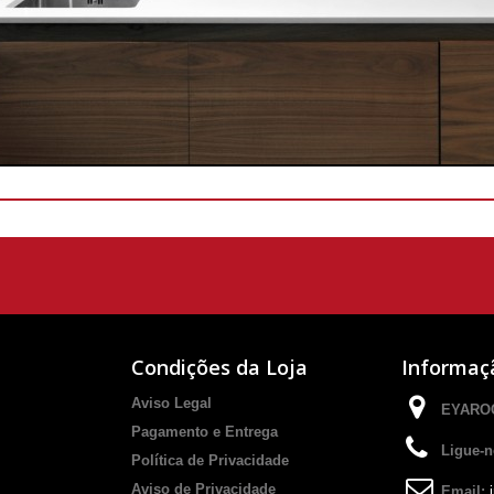
Condições da Loja
Informaç
Aviso Legal
EYAROC
Pagamento e Entrega
Ligue-n
Política de Privacidade
Aviso de Privacidade
Email: