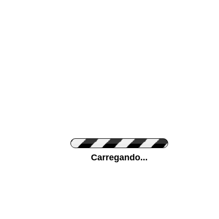
Cor da sua parede
Ponha a sua foto
Carregando...
Medidas (largura x 
Orientação