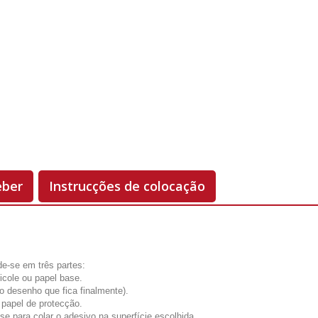
Unidades
Antes 00.00 €
Hoje
00.00 €
-50%
eber
Instrucções de colocação
de-se em três partes:
licole ou papel base.
(o desenho que fica finalmente).
 papel de protecção.
se para colar o adesivo na superfície escolhida.