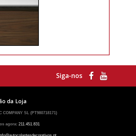
Siga-nos
ão da Loja
 COMPANY SL (PT980718171)
os agora:
211.451.831
info@autocolantesdecorativos.pt