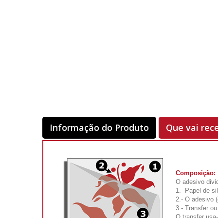
Informação do Produto
Que vai rec
Composição:
O adesivo divi
1.- Papel de si
2.- O adesivo 
3.- Transfer ou
O transfer usa-