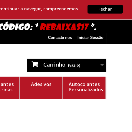
Se continuar a navegar, compreendemos
Fechar
Contacte-nos
Iniciar Sessão
Carrinho
(vazio)
lantes
Adesivos
Autocolantes
trinas
Personalizados
e