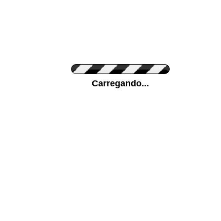
Cor do Autocolante
Carregando...
Cor da sua parede
Mais...
Ponha a sua foto como Fundo
ENVIAR
Medidas (largura x altura)