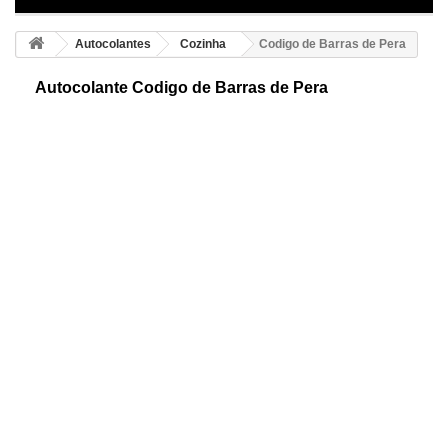
Autocolantes
Cozinha
Codigo de Barras de Pera
Autocolante Codigo de Barras de Pera
Autocolante de código de barras em forma de pêra cortada com a
palavra Kitchen. Um perfeito adesivo para decorar de forma original e
ecomómica à sua cozinha.