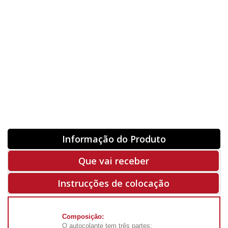
Orientação
ORIGINAL
INVERTER
-
+
Unidades
Antes 00.00 €
Hoje
00.00 €
ADQUIRIR
-50%
Rf. V6311
Informação do Produto
Que vai receber
Instrucções de colocação
Composição:
O autocolante tem três partes: