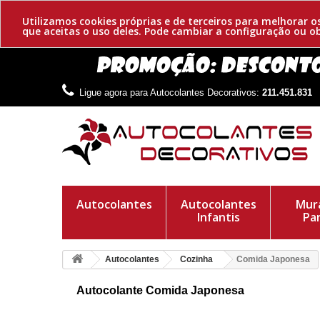
Utilizamos cookies próprias e de terceiros para melhorar 
que aceitas o uso deles. Pode cambiar a configuração ou 
Ligue agora para Autocolantes Decorativos:
211.451.831
Autocolantes
Autocolantes
Mura
Infantis
Pa
Autocolantes
Cozinha
Comida Japonesa
Autocolante Comida Japonesa
Comida japonesa adesiva. Um original e divertido desenho
tigela fumegante e os seus palitos. Consiga o seu!