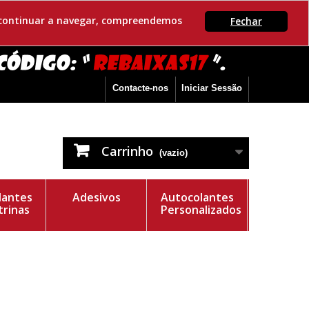
Se continuar a navegar, compreendemos
Fechar
Contacte-nos
Iniciar Sessão
Carrinho
(vazio)
lantes
Adesivos
Autocolantes
trinas
Personalizados
e