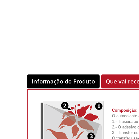
Informação do Produto
Que vai rec
Composição:
O autocolante 
1.- Traseira ou
2.- O adesivo 
3.- Transfer o
O transfer usa