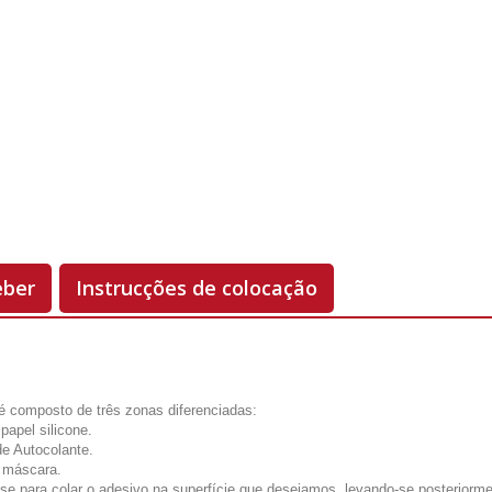
Unidades
Antes 00.00 €
Hoje
00.00 €
-50%
eber
Instrucções de colocação
é composto de três zonas diferenciadas:
 papel silicone.
de Autocolante.
u máscara.
-se para colar o adesivo na superfície que desejamos, levando-se posteriorme