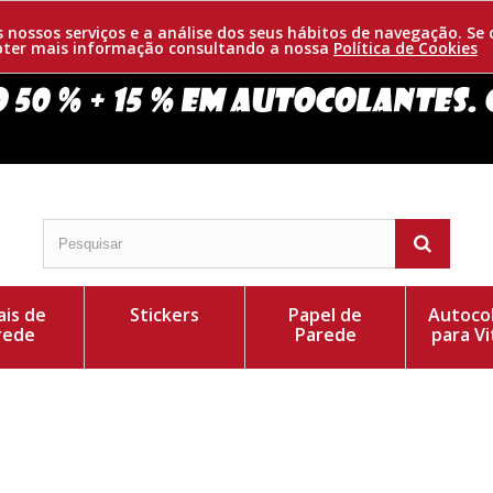
os nossos serviços e a análise dos seus hábitos de navegação. 
obter mais informação consultando a nossa
Política de Cookies
is de
Stickers
Papel de
Autoco
rede
Parede
para Vi
 dum pequeno panda e um japonês acompanhados dum
Cor do Autocolant