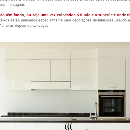
após montagem.
ão têm fundo, ou seja uma vez colocados o fundo é a superfície onde 
sivos estão pensados especialmente para decorações de interiores usando 
48 horas depois da aplicação.