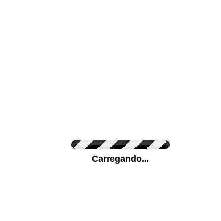
Cor da sua parede
Ponha a sua foto
Carregando...
Medidas (largura x 
Orientação