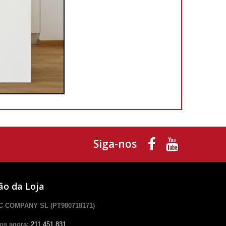
Siga-nos
ão da Loja
 COMPANY SL (PT980718171)
os agora:
211.451.831