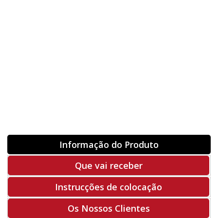
Orientação
ORIGINAL
INVERTER
-
+
Unidades
Antes 00.00 €
Hoje
00.00 €
ADQUIRIR
-50%
Rf. V6259
Informação do Produto
Que vai receber
Instrucções de colocação
Os Nossos Clientes