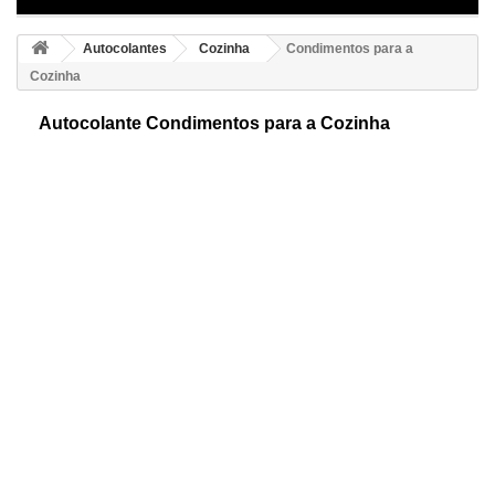
Autocolantes
Cozinha
Condimentos para a
Cozinha
Autocolante Condimentos para a Cozinha
Autocolante de condimentos para a cozinha. Lindo e original desenho
ideal para cozinhas. De alta qualidade e resistentes. Disponíveis em 23
cores a escolher.