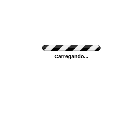
Cor do Autocolante
Carregando...
Cor da sua parede
Mais...
Ponha a sua foto como Fundo
ENVIAR
Medidas (largura x altura)