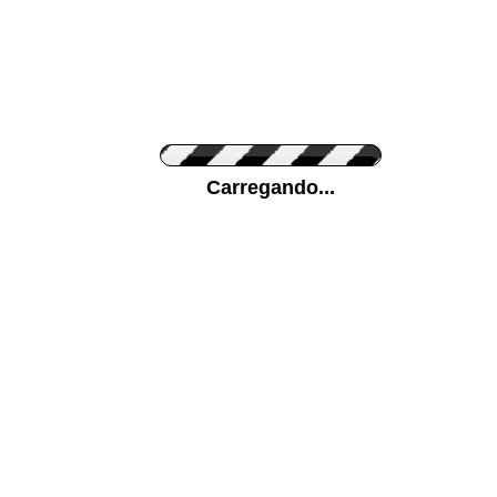
Cor do Autocolante
Carregando...
Cor da sua parede
Mais...
Ponha a sua foto como Fundo
ENVIAR
Medidas (largura x altura)