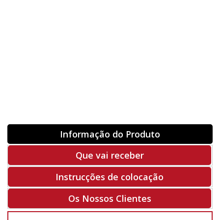
Orientação
ORIGINAL
INVERTER
-
+
Unidades
Antes 00.00 €
Hoje
00.00 €
ADQUIRIR
-50%
Rf. V8320
Informação do Produto
Que vai receber
Instrucções de colocação
Os Nossos Clientes