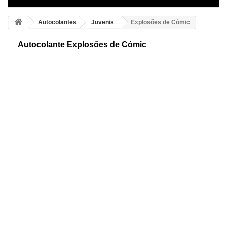
Autocolantes
Juvenis
Explosões de Cómic
Autocolante Explosões de Cómic
Autocolantes juvenis de vinhetas de comic. Mostramos uma simpática
representação das diferentes expressões usasas nos comics para
definir golpes.