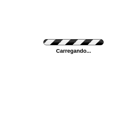
Cor do Autocolante
Carregando...
Cor da sua parede
Mais...
Ponha a sua foto como Fundo
ENVIAR
Medidas (largura x altura)