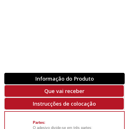
Orientação
ORIGINAL
INVERTER
-
+
Unidades
Antes 00.00 €
Hoje
00.00 €
ADQUIRIR
-50%
Rf. V6319
Informação do Produto
Que vai receber
Instrucções de colocação
Partes:
O adesivo divide-se em três partes: