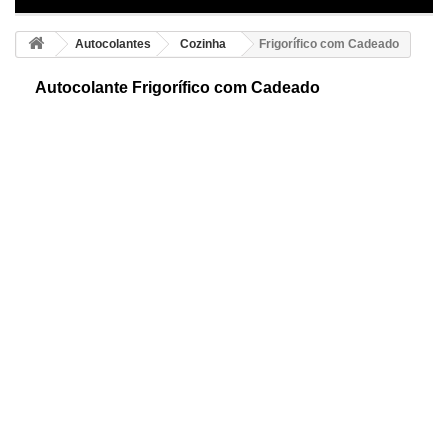
Autocolantes
Cozinha
Frigorífico com Cadeado
Autocolante Frigorífico com Cadeado
Frigorífico adesivo. Consiga este divertido desenho. Representação
dum frigorífico com uma cadeia ao redor e um cadeado. Uma imagem
em perspectiva.