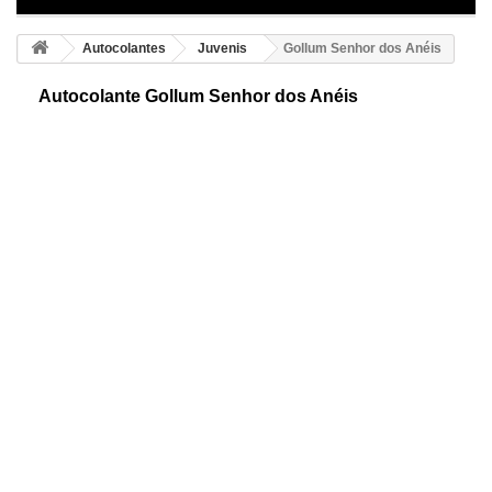
Autocolantes
Juvenis
Gollum Senhor dos Anéis
Autocolante Gollum Senhor dos Anéis
Autocolante decorativo juvenil de Gollum. Personagem fictício que
conhecemos graças ao escritor Tolkien nos seus libros e no filme o
Senhor do Anéis.