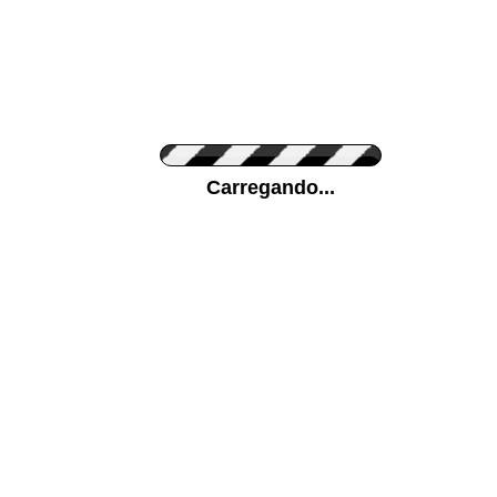
Cor do Autocolante
Carregando...
Cor da sua parede
Mais...
Ponha a sua foto como Fundo
ENVIAR
Medidas (largura x altura)