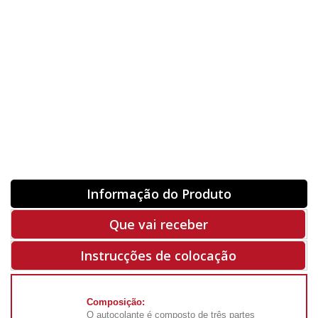
Orientação
ORIGINAL
INVERTER
-
+
Unidades
Antes 00.00 €
Hoje
00.00 €
ADQUIRIR
-50%
Rf. V8258
Informação do Produto
Que vai receber
Instrucções de colocação
Composição:
O autocolante é composto de três partes