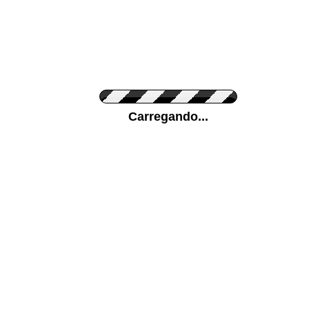
Cor do Autocolante
Carregando...
Cor da sua parede
Mais...
Ponha a sua foto como Fundo
ENVIAR
Medidas (largura x altura)