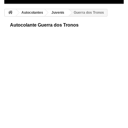
Autocolantes
Juvenis
Guerra dos Tronos
Autocolante Guerra dos Tronos
Autocolante da Guerra dos Tronos adesivo. Preciosa representação
livre da novela e da famosa série de televisão. Ideal para personalizar o
ambiente.