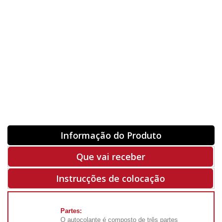
Orientação
ORIGINAL
INVERTER
-
+
Unidades
Antes 00.00 €
Hoje
00.00 €
ADQUIRIR
-50%
Rf. V8339
Informação do Produto
Que vai receber
Instrucções de colocação
Partes:
O autocolante é composto de três partes