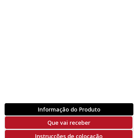
Nome
Orientação
ORIGINAL
INVERTER
-
+
Unidades
Antes 00.00 €
Hoje
00.00 €
ADQUIRIR
-50%
Rf. V1538
Informação do Produto
Que vai receber
Instrucções de colocação