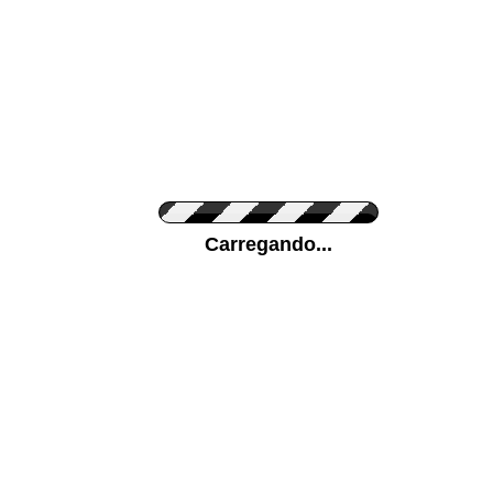
Cor do Autocolante
Carregando...
Cor da sua parede
Mais...
Ponha a sua foto como Fundo
ENVIAR
Medidas (largura x altura)