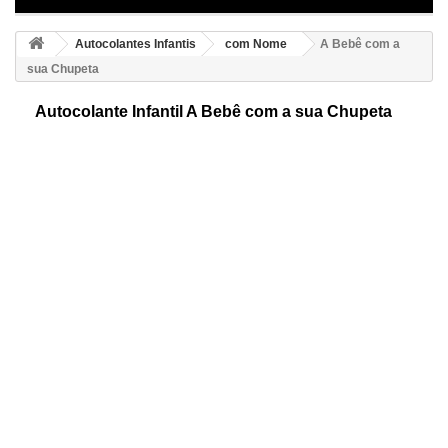
Autocolantes Infantis
com Nome
A Bebê com a
sua Chupeta
Autocolante Infantil A Bebê com a sua Chupeta
Autocolante com nome, especial para decorar os quartos de bebês.
Apresentamos-lhe um espectacular desenho do qual vão gostar as
crianças e os adultos.