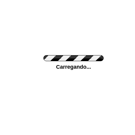
Cor do Autocolante
Carregando...
Cor da sua parede
Mais...
Ponha a sua foto como Fundo
ENVIAR
Medidas (largura x altura)