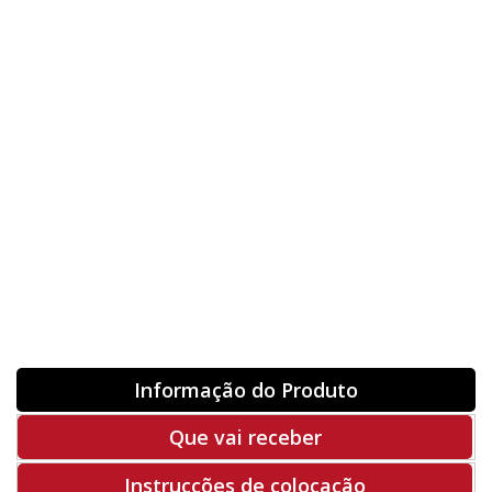
Nome
Orientação
ORIGINAL
INVERTER
-
+
Unidades
Antes 00.00 €
Hoje
00.00 €
ADQUIRIR
-50%
Rf. V2008
Informação do Produto
Que vai receber
Instrucções de colocação