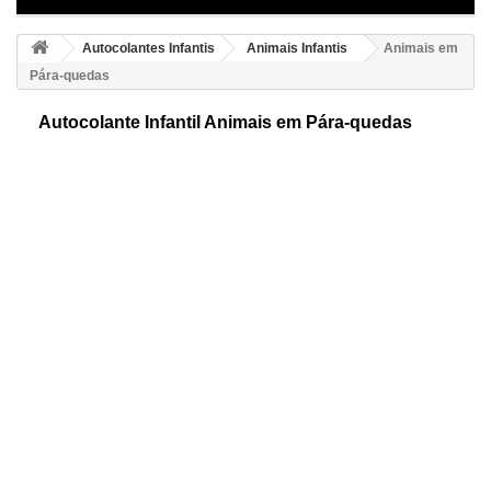
Autocolantes Infantis
Animais Infantis
Animais em
Pára-quedas
Autocolante Infantil Animais em Pára-quedas
Autocolante infantil de animais em pára-quedas. Um original desenho,
que poderá pegar como deseje, porque são figuras independentes.
Desfrute decorando!