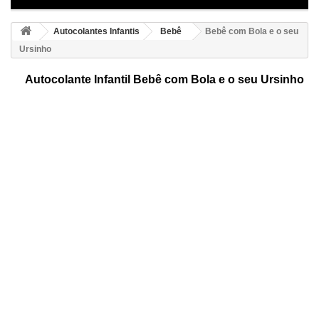
Autocolantes Infantis
Bebê
Bebê com Bola e o seu
Ursinho
Autocolante Infantil Bebê com Bola e o seu Ursinho
Autocolante decorativo para decorar quartos de bebês. Mostramos-lhe a
um bebê gatinhando com a sua bola, junto a uma borboleta e um
peluche. Consiga o seu!