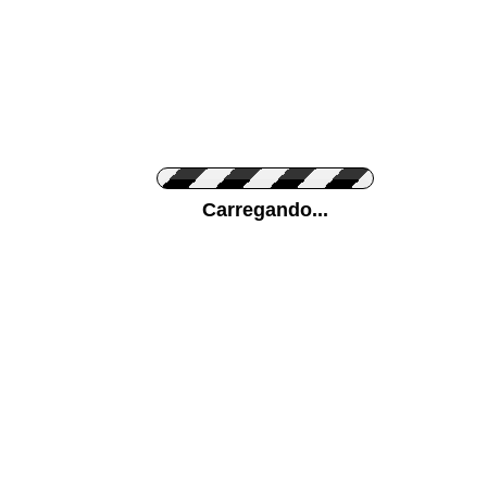
Cor do Autocolante
Carregando...
Cor da sua parede
Mais...
Ponha a sua foto como Fundo
ENVIAR
Medidas (largura x altura)