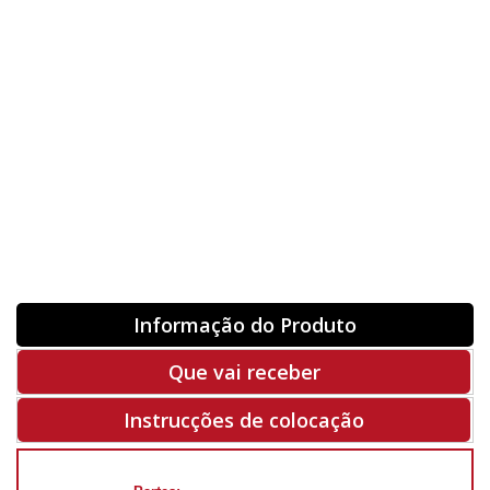
Orientação
ORIGINAL
INVERTER
-
+
Unidades
Antes 00.00 €
Hoje
00.00 €
ADQUIRIR
-50%
Rf. V1026
Informação do Produto
Que vai receber
Instrucções de colocação