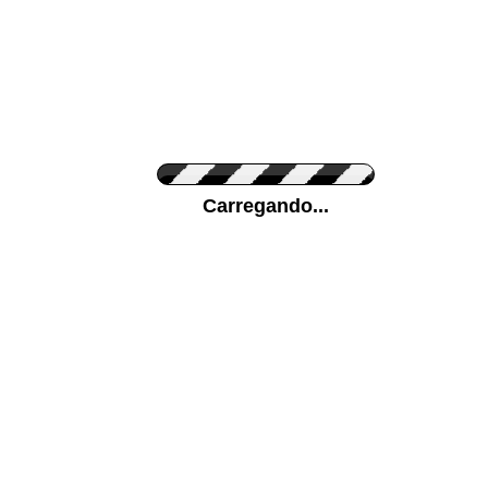
Cor do Autocolante
Carregando...
Cor da sua parede
Mais...
Ponha a sua foto como Fundo
ENVIAR
Medidas (largura x altura)