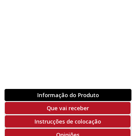
Nome
Orientação
ORIGINAL
INVERTER
-
+
Unidades
Antes 00.00 €
Hoje
00.00 €
ADQUIRIR
-50%
Rf. V1009
Informação do Produto
Que vai receber
Instrucções de colocação
Opiniões