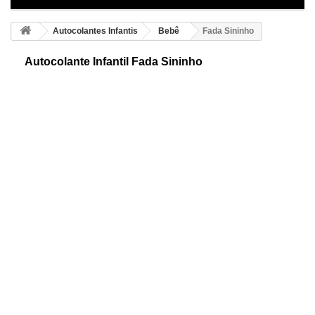
Autocolantes Infantis
Bebê
Fada Sininho
Autocolante Infantil Fada Sininho
Adesivo infantil da fada Sininho. Bonita e elegante fada, ideal para criar
um ambiente mágico e bonito. Desfrute duma decoração ideal.