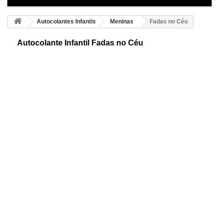
Autocolantes Infantis
Meninas
Fadas no Céu
Autocolante Infantil Fadas no Céu
Autocolantes infantis de fadas no céu com estrelas. Original e
económica forma de decorar o ambiente perfeito para os seus filhos.
Desfrute enquanto decora!