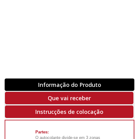
Orientação
ORIGINAL
INVERTER
-
+
Unidades
Antes 00.00 €
Hoje
00.00 €
ADQUIRIR
-50%
Rf. V3009
Informação do Produto
Que vai receber
Instrucções de colocação
Partes:
O autocolante divide-se em 3 zonas