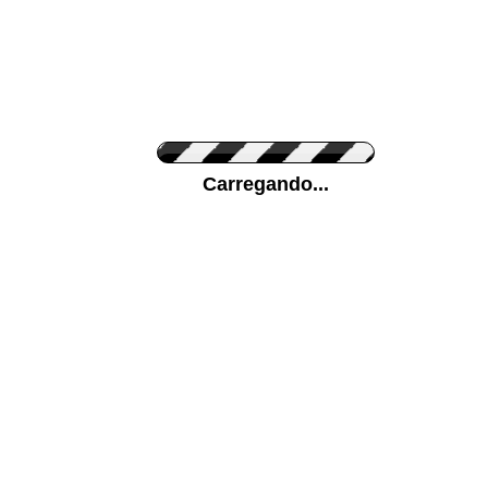
Cor do Autocolante
Carregando...
Cor da sua parede
Mais...
Ponha a sua foto como Fundo
ENVIAR
Medidas (largura x altura)