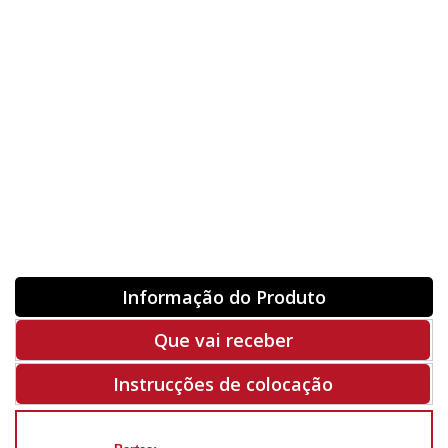
Orientação
ORIGINAL
INVERTER
-
+
Unidades
Antes 00.00 €
Hoje
00.00 €
ADQUIRIR
-50%
Rf. V2041
Informação do Produto
Que vai receber
Instrucções de colocação