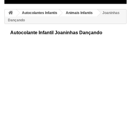
Autocolantes Infantis
Animais Infantis
Joaninhas
Dançando
Autocolante Infantil Joaninhas Dançando
Autocolantes infantis de joaninhas dançando. Umas animadas
joaninhas darão vida e alegria no seu ambiente. Para que os mais
pequenos desfrutem no seu espaço.