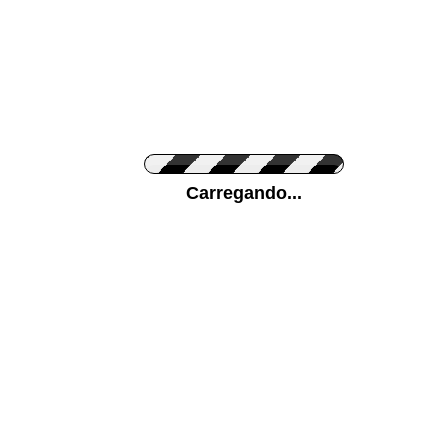
Cor do Autocolante
Carregando...
Cor da sua parede
Mais...
Ponha a sua foto como Fundo
ENVIAR
Medidas (largura x altura)