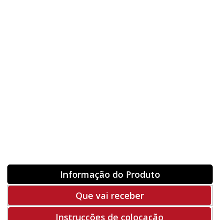
Nome
Orientação
ORIGINAL
INVERTER
-
+
Unidades
Antes 00.00 €
Hoje
00.00 €
ADQUIRIR
-50%
Rf. V1535
Informação do Produto
Que vai receber
Instrucções de colocação