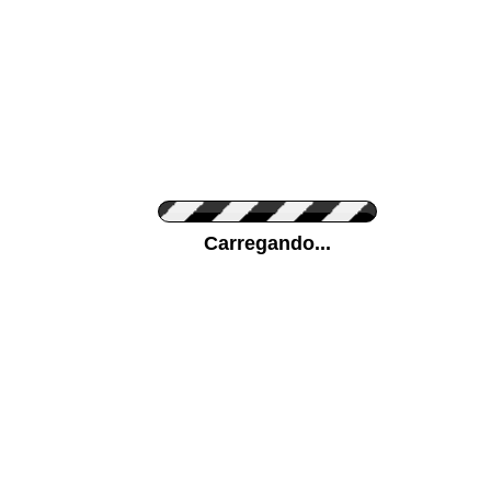
Cor do Autocolante
Carregando...
Cor da sua parede
Mais...
Ponha a sua foto como Fundo
ENVIAR
Medidas (largura x altura)