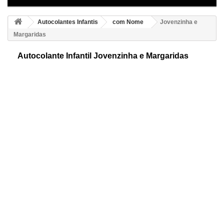
Autocolantes Infantis
com Nome
Jovenzinha e
Margaridas
Autocolante Infantil Jovenzinha e Margaridas
Autocolantes adesivos personalizado com nome, ideal para decorar
quartos infantis. Mostramos-lhe um simpático desenho do qual vão
gostar os seus filhos.