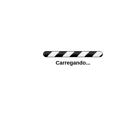
Cor do Autocolante
Carregando...
Cor da sua parede
Mais...
Ponha a sua foto como Fundo
ENVIAR