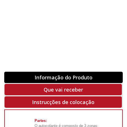
Orientação
ORIGINAL
INVERTER
-
+
Unidades
Antes 00.00 €
Hoje
00.00 €
ADQUIRIR
-50%
Rf. V1090
Informação do Produto
Que vai receber
Instrucções de colocação
Partes:
O autocolante é composto de 3 zonas: