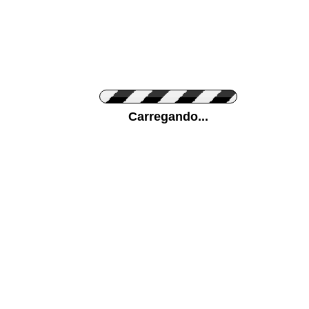
Cor do Autocolante
Carregando...
Cor da sua parede
Mais...
Ponha a sua foto como Fundo
ENVIAR
Medidas (largura x altura)