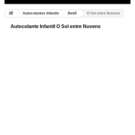
Autocolantes Infantis
Bebê
O Sol entre Nuvens
Autocolante Infantil O Sol entre Nuvens
Autocolante decorativo de Sol e Nuvens, para decorações de quartos
infantis. Um engraçado e divertido desenho simples de colocar. Diverta-
se decorando!