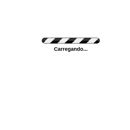
Cor do Autocolante
Carregando...
Cor da sua parede
Mais...
Ponha a sua foto como Fundo
ENVIAR
Medidas (largura x altura)