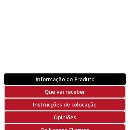
Orientação
ORIGINAL
INVERTER
-
+
Unidades
Antes 00.00 €
Hoje
00.00 €
ADQUIRIR
-50%
Rf. V1025
Informação do Produto
Que vai receber
Instrucções de colocação
Opiniões