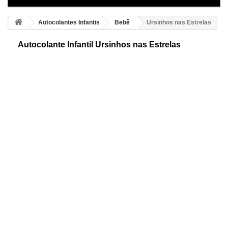
Autocolantes Infantis
Bebê
Ursinhos nas Estrelas
Autocolante Infantil Ursinhos nas Estrelas
Autocolantes infantis decorativos. Precioso desenho de ursinhos nas
nuvens, com luas e estrelas. São desenhos individuais que poderá
colocar à vontade.