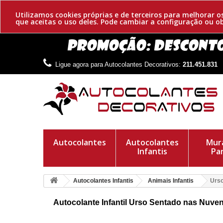
Utilizamos cookies próprias e de terceiros para melhorar 
que aceitas o uso deles. Pode cambiar a configuração ou 
Ligue agora para Autocolantes Decorativos:
211.451.831
Autocolantes
Autocolantes
Mura
Infantis
Pa
Autocolantes Infantis
Animais Infantis
Urso
Autocolante Infantil Urso Sentado nas Nuve
Autocolante infantil do urso sentado nas nuvens de algodão.
ursinho, para colocá-las à vontade.