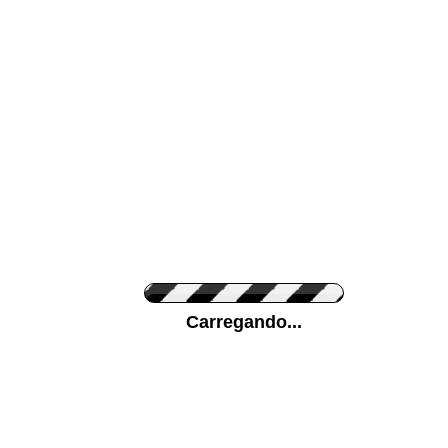
Cor da sua parede
Ponha a sua foto
Carregando...
Medidas (largura x 
Orientação