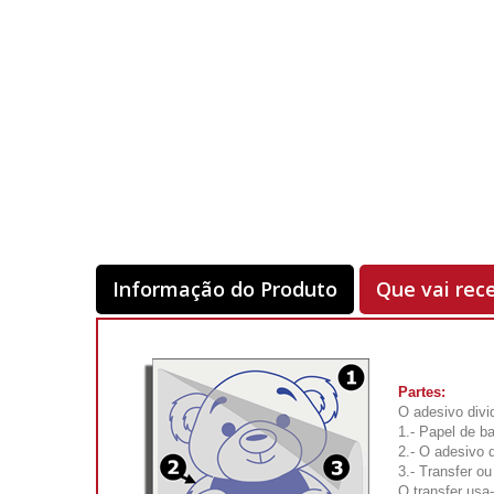
Informação do Produto
Que vai rec
Partes:
O adesivo divi
1.- Papel de ba
2.- O adesivo 
3.- Transfer o
O transfer usa