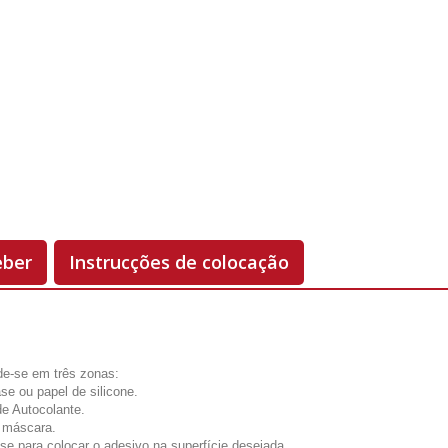
Unidades
Antes 00.00 €
Hoje
00.00 €
-50%
eber
Instrucções de colocação
de-se em três zonas:
se ou papel de silicone.
de Autocolante.
u máscara.
-se para colocar o adesivo na superfície desejada.