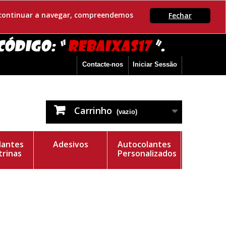
Se continuar a navegar, compreendemos
Fechar
Contacte-nos
Iniciar Sessão
Carrinho
(vazio)
lantes
Adesivos
Autocolantes
trinas
Personalizados
e