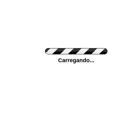
Cor do Autocolante
Carregando...
Cor da sua parede
Mais...
Ponha a sua foto como Fundo
ENVIAR
Medidas (largura x altura)