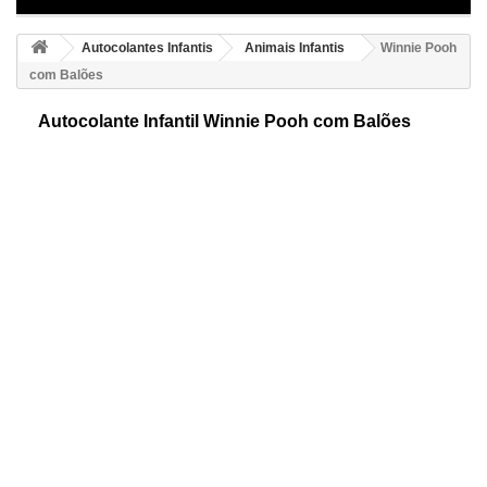
Autocolantes Infantis
Animais Infantis
Winnie Pooh
com Balões
Autocolante Infantil Winnie Pooh com Balões
Autocolante decorativo de Winnie Pooh com Balões, ideal para
decorações infantiles. Perfecto desenho que oferecerá personalidade e
alegria ao ambiente.