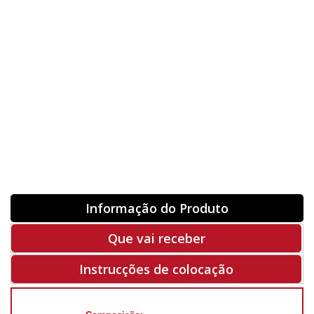
Orientação
ORIGINAL
INVERTER
-
+
Unidades
Antes 00.00 €
Hoje
00.00 €
ADQUIRIR
-50%
Rf. V2123
Informação do Produto
Que vai receber
Instrucções de colocação