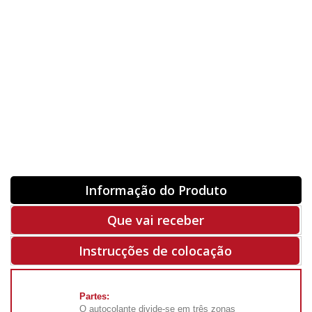
Orientação
ORIGINAL
INVERTER
-
+
Unidades
Antes 00.00 €
Hoje
00.00 €
ADQUIRIR
-50%
Rf. V6305
Informação do Produto
Que vai receber
Instrucções de colocação
Partes:
O autocolante divide-se em três zonas