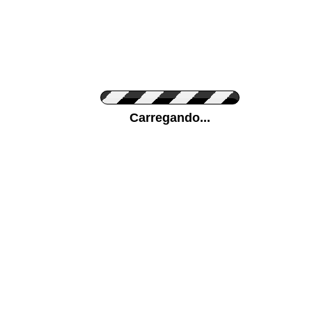
Cor do Autocolante
Carregando...
Cor da sua parede
Mais...
Ponha a sua foto como Fundo
ENVIAR
Medidas (largura x altura)