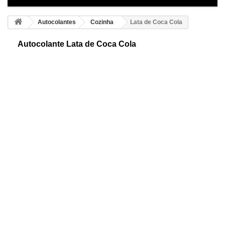
Autocolantes
Cozinha
Lata de Coca Cola
Autocolante Lata de Coca Cola
Lata de coca cola adesiva e decorativa. Também chamada Coke. É uma
bebida refrigerante e refrescante, vendida em mais de 200 países ou
territórios.