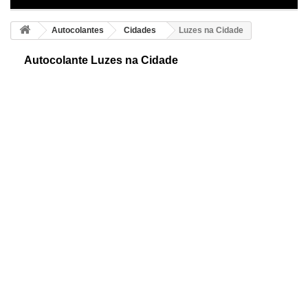
Autocolantes
Cidades
Luzes na Cidade
Autocolante Luzes na Cidade
Precioso autocolante adesivo ideal para personalizar as paredes.
Mostramos-lhe uma representação panorâmica da vida na cidade.
Divirta-se decorando!