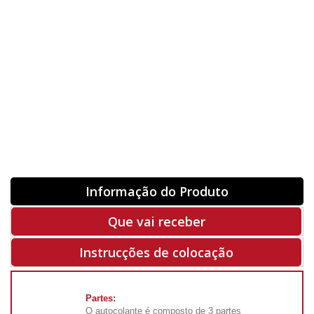
Orientação
ORIGINAL
INVERTER
-
+
Unidades
Antes 00.00 €
Hoje
00.00 €
ADQUIRIR
-50%
Rf. V5802
Informação do Produto
Que vai receber
Instrucções de colocação
Partes:
O autocolante é composto de 3 partes