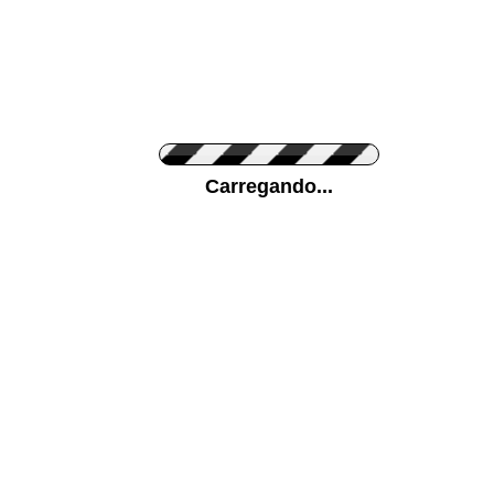
Cor do Autocolante
Carregando...
Cor da sua parede
Mais...
Ponha a sua foto como Fundo
ENVIAR
Medidas (largura x altura)