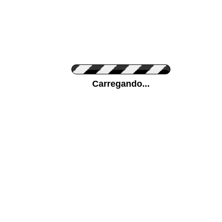
Cor do Autocolante
Carregando...
Cor da sua parede
Mais...
Ponha a sua foto como Fundo
ENVIAR
Medidas (largura x altura)