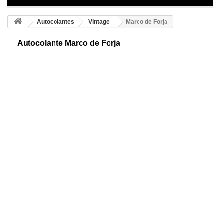
Autocolantes
Vintage
Marco de Forja
Autocolante Marco de Forja
Moldura de forja adesiva. Use este desenho para colocar as suas
fotografias. Escolha a medida e a cor desejada e crie um ambiente
diferente e original.