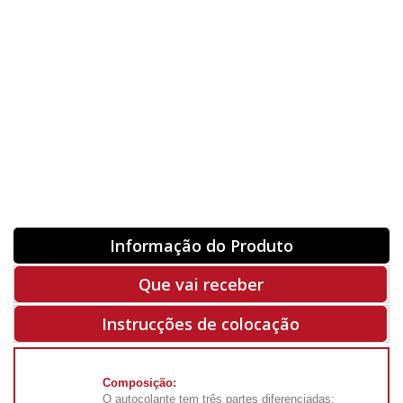
Orientação
ORIGINAL
INVERTER
-
+
Unidades
Antes 00.00 €
Hoje
00.00 €
ADQUIRIR
-50%
Rf. V6022
Informação do Produto
Que vai receber
Instrucções de colocação
Composição:
O autocolante tem três partes diferenciadas: