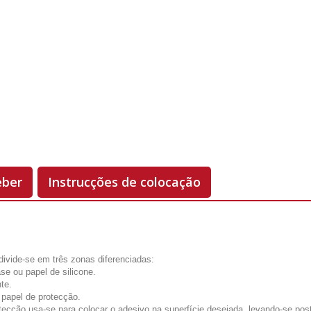
Unidades
Antes 00.00 €
Hoje
00.00 €
-50%
eber
Instrucções de colocação
divide-se em três zonas diferenciadas:
se ou papel de silicone.
te.
 papel de protecção.
tecção usa-se para colocar o adesivo na superfície desejada, levando-se pos