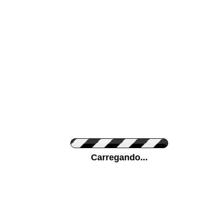
Cor da sua parede
Ponha a sua foto
Carregando...
Medidas (largura x 
Orientação