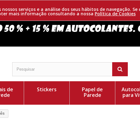
os nossos serviços e a análise dos seus hábitos de navegação. 
obter mais informação consultando a nossa
Política de Cookies
is de
Stickers
Papel de
Autoco
rede
Parede
para Vi
nês
 em perspectiva para dar viveza e realidade ao
Cor do Autocolant