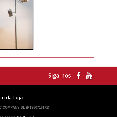
Siga-nos
ão da Loja
 COMPANY SL (PT980718171)