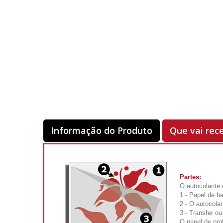
Informação do Produto
Que vai rec
Partes:
O autocolante 
1.- Papel de ba
2.- O autocolan
3.- Transfer ou
O papel de pro