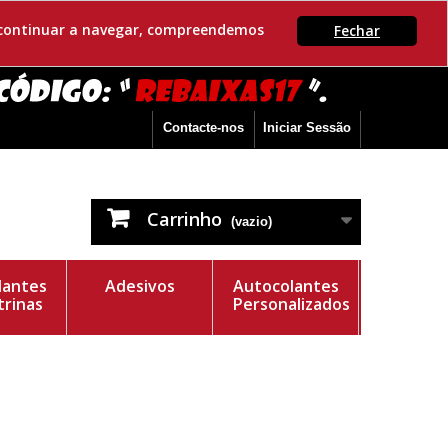
Se continuar a navegar, compreendemos
Fechar
Contacte-nos
Iniciar Sessão
Carrinho
(vazio)
lantes
Adesivos
Autocolantes
trinas
Personalizados
e