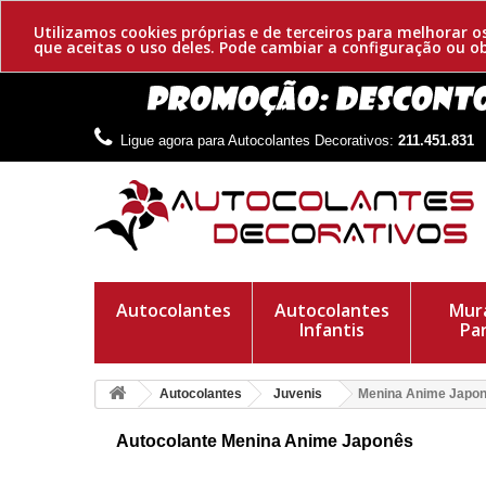
Utilizamos cookies próprias e de terceiros para melhorar 
que aceitas o uso deles. Pode cambiar a configuração ou 
Ligue agora para Autocolantes Decorativos:
211.451.831
Autocolantes
Autocolantes
Mura
Infantis
Pa
Autocolantes
Juvenis
Menina Anime Japo
Autocolante Menina Anime Japonês
Autocolante juvenil, menina anime. Fantástico desenho criado
ambiente. Material de qualidade e resistência.