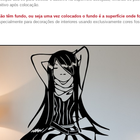
nitivo após colocação.
ão têm fundo, ou seja uma vez colocados o fundo é a superfície onde f
ecialmente para decorações de interiores usando exclusivamente cores fos