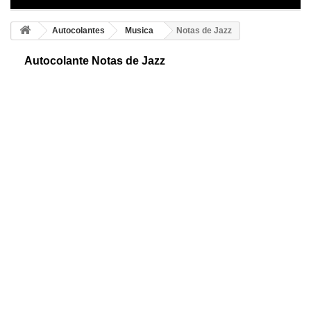
Autocolantes
Musica
Notas de Jazz
Autocolante Notas de Jazz
Autocolante decorativo de música Jazz. Para os amantes destas doces
melodias mostramos uma delicada e elegante composição para a
decoração do lar.