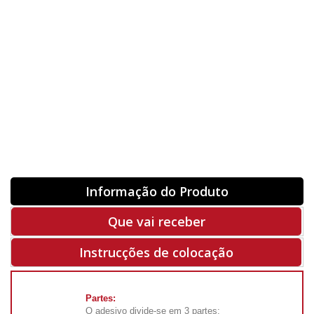
Orientação
ORIGINAL
INVERTER
-
+
Unidades
Antes 00.00 €
Hoje
00.00 €
ADQUIRIR
-50%
Rf. V7277
Informação do Produto
Que vai receber
Instrucções de colocação
Partes:
O adesivo divide-se em 3 partes: