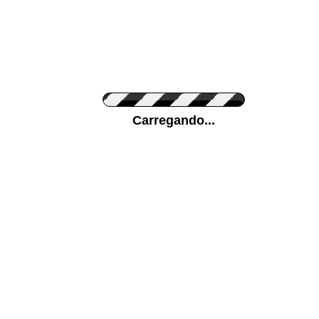
Cor do Autocolante
Carregando...
Cor da sua parede
Mais...
Ponha a sua foto como Fundo
ENVIAR
Medidas (largura x altura)